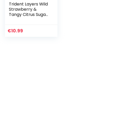
Trident Layers Wild
Strawberry &
Tangy Citrus Sugar
Free Gum –
3pk/42pc
€
10.99