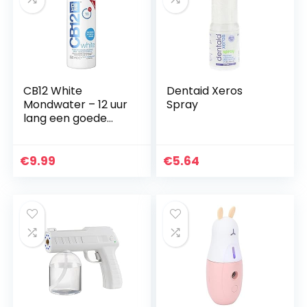
CB12 White
Dentaid Xeros
Mondwater – 12 uur
Spray
lang een goede
adem en wittere
tanden – 250ml
€
9.99
€
5.64