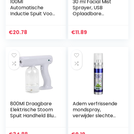
100Ml
30 ml Facial Mist
Automatische
Sprayer, USB
Inductie Spuit Voor
Oplaadbare
Schoonmaken
Gezicht
Handen Infrarood
Hydraterende
Intelligente Alcohol
Spray Handheld
€
20.78
€
11.89
Spray Usb
Hydrating Sprayer
Oplaadbare…
voor
Huidverzorging
800Ml Draagbare
Adem verfrissende
Elektrische Stoom
mondspray,
Spuit Handheld Blu
verwijder slechte
Licht Draadloze
ademreparatie
Nano Verstuiver
Gum mondspray
Oplaadbare
voor mond