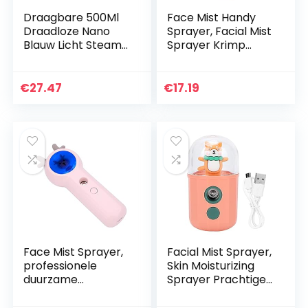
Draagbare 500Ml
Face Mist Handy
Draadloze Nano
Sprayer, Facial Mist
Blauw Licht Steam
Sprayer Krimp
Sproeier
poriën voor alle
Desinfecterende
gezichtshuidtypes
Spray Usb Opladen
€
27.47
€
17.19
Verstuiver Grote
Capaciteit…
Face Mist Sprayer,
Facial Mist Sprayer,
professionele
Skin Moisturizing
duurzame
Sprayer Prachtige
gezichtsspray voor
draagbare
huidverzorging
oplaadbare voor