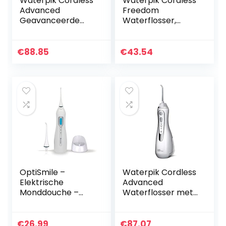
Waterpik Cordless
Waterpik Cordless
Advanced
Freedom
Geavanceerde
Waterflosser,
Waterflosser met
Draagbaar en
3 Drukinstellingen,
Waterdicht
Apparaat voor het
Apparaat voor het
€
88.85
€
43.54
Verwijderen van
Verwijderen van
Tandplak…
Tandplak met
Accu…
OptiSmile –
Waterpik Cordless
Elektrische
Advanced
Monddouche –
Waterflosser met
Waterfloss –
3 Drukinstellingen,
Draadloos en
Apparaat voor het
Oplaadbaar –
Verwijderen van
€
26.99
€
87.07