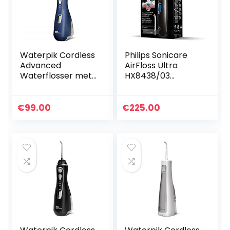
Waterpik Cordless
Philips Sonicare
Advanced
AirFloss Ultra
Waterflosser met
HX8438/03
3 Drukinstellingen,
interdentale
Apparaat voor het
reinigingssysteem
Verwijderen van
met 2
€
99.00
€
225.00
Tandplak, Ideaal
spuitmonden
voor…