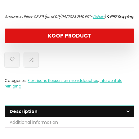
Amazon.nl Price:
€
8.39
(as of 09/04/2023 21:10 PST-
Details
)
&
FREE Shipping
.
KOOP PRODUCT
Categories:
Elektrische flossers en monddouches
,
Interdentale
reiniging
Description
Additional information