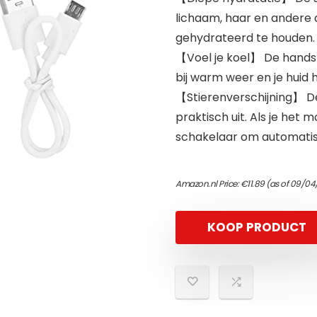
lichaam, haar en andere 
gehydrateerd te houden. 
【Voel je koel】 De handsp
bij warm weer en je huid 
【Stierenverschijning】 De
praktisch uit. Als je het 
schakelaar om automatisc
Amazon.nl Price:
€
11.89
(as of 09/04/
KOOP PRODUCT