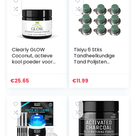
Clearly GLOW
Tixiyu 6 Stks
Coconut, actieve
Tandheelkundige
kool poeder voor
Tand Polijsten
het bleken van
Plakken Tanden
tanden | Puur,
Whitening
natuurlijk, food
Burnisher
€
25.65
€
11.99
grade, niet-ggo,
Polijstmachine
gemaakt…
Whitener Tand
Polijsten…