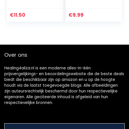
Whitening Powder
met bamboe
– for white healthy
tandenborstel –
and clean teeth –
Natuurlijk thuis
€
11.50
€
9.99
100% Natural and
tanden bleken –
Vegan – mint…
Vrij van peroxide…
Over ons
Healing4aliza.nl is een moderne alles-in-één
prijsvergelijkings- en beoordelingswebsite die de beste deals
biedt die beschikbaar zijn op amazon en u op de hoogte
houdt via de laatst toegevoegde blogs. Alle afbeeldingen
zijn auteursrechtelijk beschermd door hun respectievelijke
eigenaren. Alle geciteerde inhoud is afgeleid van hun
respectievelijke bronnen.