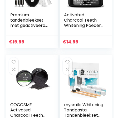
Premium
Activated
tandenbleekset
Charcoal Teeth
met geactiveerde
Whitening Poeder
houtskool – Blauw
– Actieve Kool
5-punts LED-licht
Poeder voor
– 6 toepassingen
Natural Tanden
€
19.99
€
14.99
(3 gelspuiten) –
Bleken met
Inclusief…
Pepermuntsmaak
…
COCOSME
mysmile Whitening
Activated
Tandpasta
Charcoal Teeth
Tandenbleekset