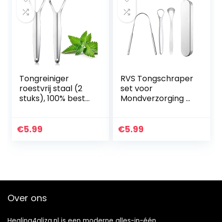
Tongreiniger
RVS Tongschraper
roestvrij staal (2
set voor
stuks), 100% beste
Mondverzorging –
antimicrobiële
4 Stuks
materiaal –
stabiele
€
5.99
€
5.99
handgrepen,
Ayurvedische…
Over ons
Healing4aliza.nl is een moderne alles-in-één