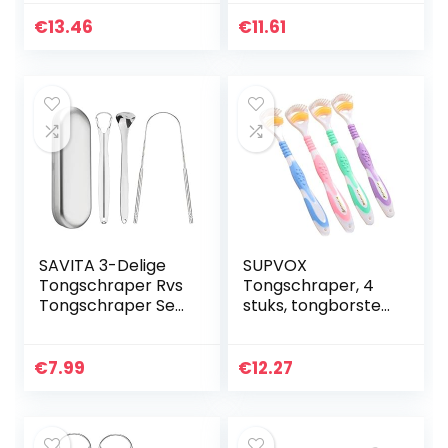
€
13.46
€
11.61
SAVITA 3-Delige
SUPVOX
Tongschraper Rvs
Tongschraper, 4
Tongschraper Set
stuks, tongborstel,
Elimineert Slechte
reiniger, bacteriën,
Adem,
remmende
Tongborstelreinige
geurloze
€
7.99
€
12.27
r Met Niet-
tongschraper…
Synthetische…