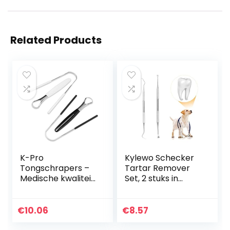
Related Products
K-Pro
Kylewo Schecker
Tongschrapers –
Tartar Remover
Medische kwaliteit
Set, 2 stuks in
roestvrij staal
tandartskwaliteit,
mondhygiëne
voor honden
instrumenten
katten en
€
10.06
€
8.57
huisdieren Mini
DESIGN voor het…