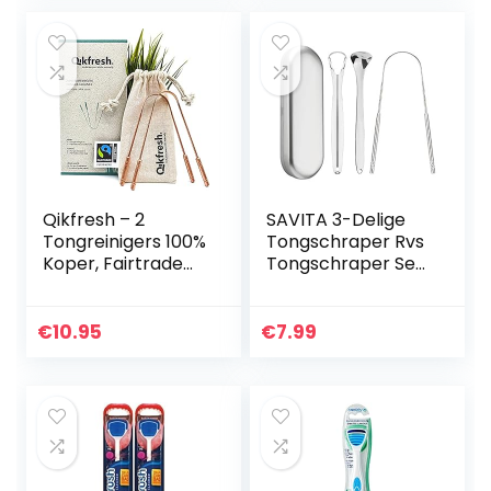
Qikfresh – 2
SAVITA 3-Delige
Tongreinigers 100%
Tongschraper Rvs
Koper, Fairtrade
Tongschraper Set
Katoenen Zakje |
Elimineert Slechte
Antibacteriële
Adem,
Tongschraper,
Tongborstelreinige
€
10.95
€
7.99
Stevige
r Met Niet-
Handgrepen…
Synthetische…