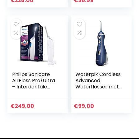
€
225.00
€
36.99
spuitmonden
Draadloze Water
Pick Tanden
Cleaner, 4…
Philips Sonicare
Waterpik Cordless
AirFloss Pro/Ultra
Advanced
– Interdentale
Waterflosser met
reiniger (Model
3 Drukinstellingen,
HX8438/01)
Apparaat voor het
Verwijderen van
€
249.00
€
99.00
Tandplak, Ideaal
voor…