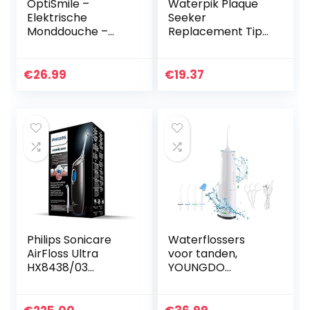
OptiSmile –
Waterpik Plaque
Elektrische
Seeker
Monddouche –
Replacement Tips
Waterfloss –
– 2 Tips van
Draadloos en
Waterpik
Oplaadbaar –
€
26.99
€
19.37
Inclusief Twee
Opzetstukken
Philips Sonicare
Waterflossers
AirFloss Ultra
voor tanden,
HX8438/03
YOUNGDO
interdentale
Waterflosser
reinigingssysteem
360ML Draagbare
met 2
Orale Irrigator