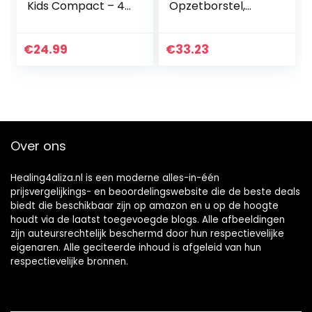
Kids Compact – 4
Opzetborstel,
Stuks – Compact
Verpakking Van 8
formaat –
Stuks
Opklikbaar –
€
24.99
€
33.23
Kindvriendelijke
reiniging…
Over ons
Healing4aliza.nl is een moderne alles-in-één
prijsvergelijkings- en beoordelingswebsite die de beste deals
biedt die beschikbaar zijn op amazon en u op de hoogte
houdt via de laatst toegevoegde blogs. Alle afbeeldingen
zijn auteursrechtelijk beschermd door hun respectievelijke
eigenaren. Alle geciteerde inhoud is afgeleid van hun
respectievelijke bronnen.