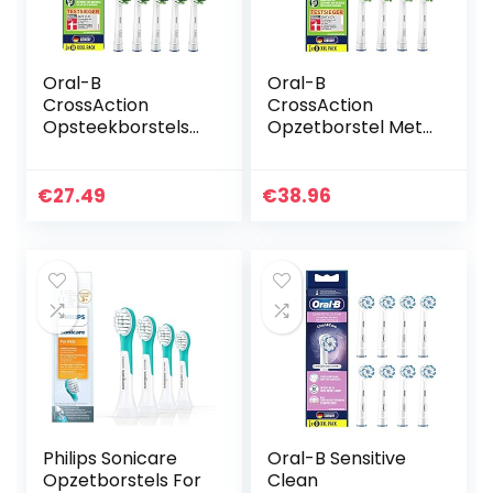
Oral-B
Oral-B
CrossAction
CrossAction
Opsteekborstels
Opzetborstel Met
voor elektrische
CleanMaximiser-
tandenborstel, 10
technologie,
stuks, volledige
Verpakking Van 8
€
27.49
€
38.96
mondreiniging met
Stuks
CleanMaximiser…
Philips Sonicare
Oral-B Sensitive
Opzetborstels For
Clean