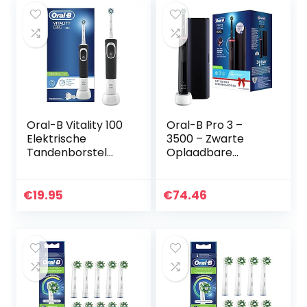
Oral-B Vitality 100
Oral-B Pro 3 –
Elektrische
3500 – Zwarte
Tandenborstel
Oplaadbare
Zwart Powered By
Elektrische
Braun
Tandenborstel, 1
Handvat Met
€
19.95
€
74.46
Zichtbare
Poetsdruksensor,
1…