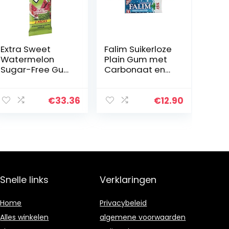
Extra Sweet
Falim Suikerloze
Watermelon
Plain Gum met
Sugar-Free Gum
Carbonaat en
– 15 sticks/3pk
munt
aromatisch, 20
Pack, 100 Stuks
€
33.36
€
12.90
Elk van Falim
Snelle links
Verklaringen
Home
Privacybeleid
Alles winkelen
algemene voorwaarden