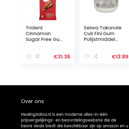
Trident
Seiwa Tokonole
Cinnamon
Cuir Fini Gum
Sugar Free Gum
Polijstmiddel
– 2.86oz
Helder Leerwerk
120g
€
31.36
€
13.89
Over ons
Healing4aliza.nl is een moderne alles-in-één
prijsvergelijkings- en beoordelingswebsite die de
beste deals biedt die beschikbaar zijn op amazon en u