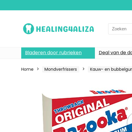
Search
for:
Bladeren door rubrieken
Deal van de d
Home
Mondverfrissers
Kauw- en bubbelg