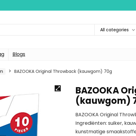
All categories
ag
Blogs
um
BAZOOKA Original Throwback (kauwgom) 70g
BAZOOKA Ori
(kauwgom) 
BAZOOKA Original Thro
Ingrediënten: suiker, kau
kunstmatige smaakstoffen