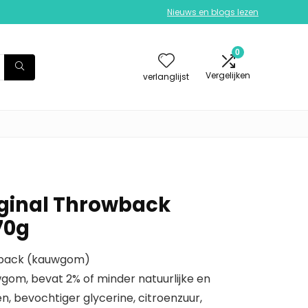
Nieuws en blogs lezen
0
Vergelijken
verlanglijst
ginal Throwback
70g
wback (kauwgom)
wgom, bevat 2% of minder natuurlijke en
, bevochtiger glycerine, citroenzuur,