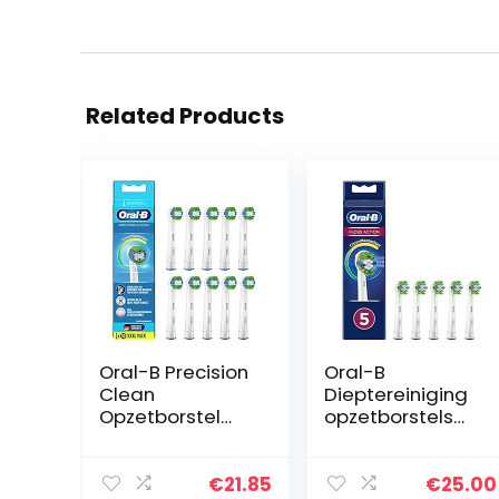
Related Products
Oral-B Precision
Oral-B
Clean
Dieptereiniging
Opzetborstel
opzetborstels
Met
met
CleanMaximiser
CleanMaximiser
-technologie,
-borstelharen
€
21.85
€
25.00