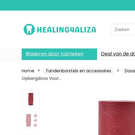
Search
for:
Bladeren door rubrieken
Deal van de d
Home
Tandenborstels en accessoires
Doos
Opbergdoos Voor…