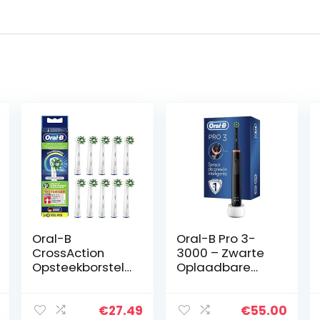
Oral-B
Oral-B Pro 3-
CrossAction
3000 – Zwarte
Opsteekborstels
Oplaadbare
voor elektrische
Elektrische
tandenborstel,
Tandenborstel, 1
10 stuks,
Handvat Met
€
27.49
€
55.00