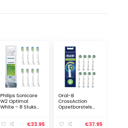
Philips Sonicare
Oral-B
W2 Optimal
CrossAction
White – 8 Stuks
Opzetborstels
– Voor wittere
Met
tanden –
CleanMaximiser
Selecteer
-technologie,
€
33.95
€
37.95