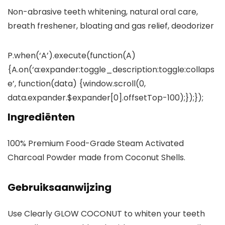
Non-abrasive teeth whitening, natural oral care,
breath freshener, bloating and gas relief, deodorizer
P.when(‘A’).execute(function(A)
{A.on(‘a:expander:toggle_description:toggle:collaps
e’, function(data) {window.scroll(0,
data.expander.$expander[0].offsetTop-100);});});
Ingrediënten
100% Premium Food-Grade Steam Activated
Charcoal Powder made from Coconut Shells.
Gebruiksaanwijzing
Use Clearly GLOW COCONUT to whiten your teeth