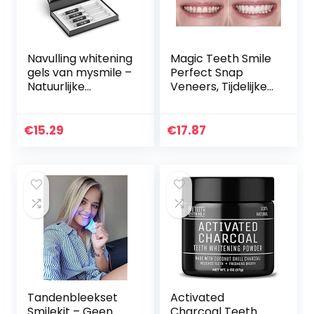
Navulling whitening
Magic Teeth Smile
gels van mysmile –
Perfect Snap
Natuurlijke
Veneers, Tijdelijke
bleekgels voor
Cosmetische
wittere tanden
Tanden Cover
zonder peroxide –
Instant
€
15.29
€
17.87
Met activated…
Tandreparatieset,
Fitting Beads voor…
Tandenbleekset
Activated
Smilekit – Geen
Charcoal Teeth