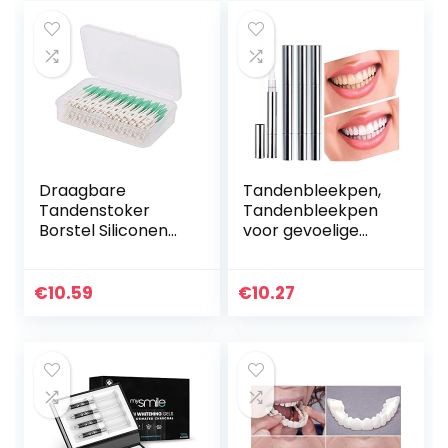
Draagbare
Tandenbleekpen,
Tandenstoker
Tandenbleekpen
Borstel Siliconen
voor gevoelige
Interdentale
tanden,
Borstel
Krachtperoxide
Mondhygiëne
Tanden bleken
€
10.59
€
10.27
Borstel Tand
Tandenbleken
Cleaning Tool voor
Whitener Pen Gel…
Familie Hotel…