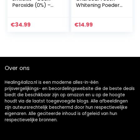
Peroxide (0%) –
Whitening Poeder
Teeth Whitening –
– Actieve Kool
100% Natuurlijk –
Poeder voor
Dierproefvrij &
Natural Tanden
€
34.99
€
14.99
Vegan Friendly…
Bleken met
Pepermuntsmaak
…
Over ons
Healing4aliza.nl is een moderne alles-in-één
prijsvergelijkings- en beoordelingswebsite die de beste deals
biedt die beschikbaar zijn op amazon en u op de hoogte
houdt via de laatst toegevoegde blogs. Alle afbeeldingen
zijn auteursrechtelijk beschermd door hun respectievelijke
eigenaren. Alle geciteerde inhoud is afgeleid van hun
respectievelijke bronnen.