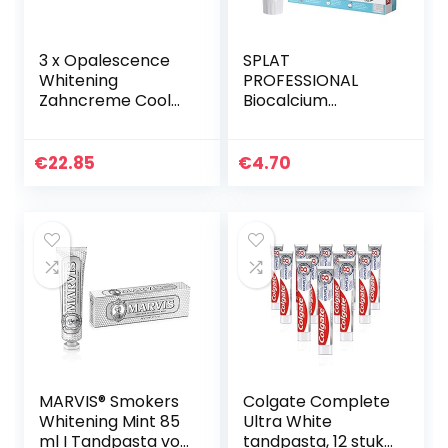
3 x Opalescence
SPLAT
Whitening
PROFESSIONAL
Zahncreme Cool
Biocalcium
Mint 133 g (3x 133 g
tandpasta voor
tube)
een sterker
tandglazuur –
€
22.85
€
4.70
tandpasta ter
bescherming
tegen…
MARVIS® Smokers
Colgate Complete
Whitening Mint 85
Ultra White
ml I Tandpasta vor
tandpasta, 12 stuks