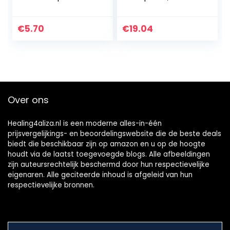
een wittere
(12 x 75 ml)
glimlach I
langdurige frisheid
€
5.70
€
19.04
I frisse muntsmaak
Over ons
Healing4aliza.nl is een moderne alles-in-één
prijsvergelijkings- en beoordelingswebsite die de beste deals
biedt die beschikbaar zijn op amazon en u op de hoogte
houdt via de laatst toegevoegde blogs. Alle afbeeldingen
zijn auteursrechtelijk beschermd door hun respectievelijke
eigenaren. Alle geciteerde inhoud is afgeleid van hun
respectievelijke bronnen.