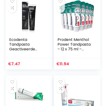
Ecodenta
Prodent Menthol
Tandpasta
Power Tandpasta
Geactiveerde
– 12 x 75 ml –
Houtskool Tanden
Voordeelverpakkin
– Whitening
g
Toothpaste
€
7.47
€
11.94
Activated
Charcoal-
Natuurlijke Zwarte
Tandplak…