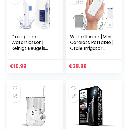
Draagbare
Waterflosser [Mini
Waterflosser |
Cordless Portable]
Reinigt Beugels,
Orale Irrigator
Implantaten,
Watertanden
Kronen |
Cleaner Pick,
Draadloze Water
Telescopische
€
19.99
€
38.88
Flos |
Watertank, 3 modi
Amandelstenen
& IPX7…
Verwijderen |
Geen…