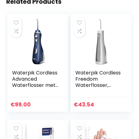
Related Products
Waterpik Cordless
Waterpik Cordless
Advanced
Freedom
Waterflosser met
Waterflosser,
3 Drukinstellingen,
Draagbaar en
Apparaat voor het
Waterdicht
Verwijderen van
Apparaat voor het
€
99.00
€
43.54
Tandplak, Ideaal
Verwijderen van
voor…
Tandplak met
Accu…