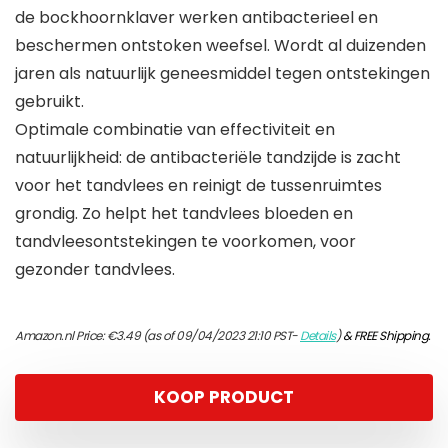
de bockhoornklaver werken antibacterieel en
beschermen ontstoken weefsel. Wordt al duizenden
jaren als natuurlijk geneesmiddel tegen ontstekingen
gebruikt.
Optimale combinatie van effectiviteit en
natuurlijkheid: de antibacteriële tandzijde is zacht
voor het tandvlees en reinigt de tussenruimtes
grondig. Zo helpt het tandvlees bloeden en
tandvleesontstekingen te voorkomen, voor
gezonder tandvlees.
Amazon.nl Price:
€
3.49
(as of 09/04/2023 21:10 PST-
Details
)
&
FREE Shipping
.
KOOP PRODUCT