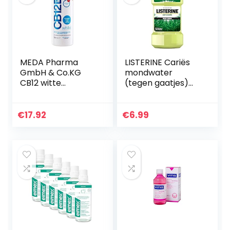
MEDA Pharma
LISTERINE Cariës
GmbH & Co.KG
mondwater
CB12 witte
(tegen gaatjes)
mondspoeling, 500
met fluoride, werkt
ml
ontstekingsremm
end, beschermt
€
17.92
€
6.99
tegen tandbederf,
500 ml