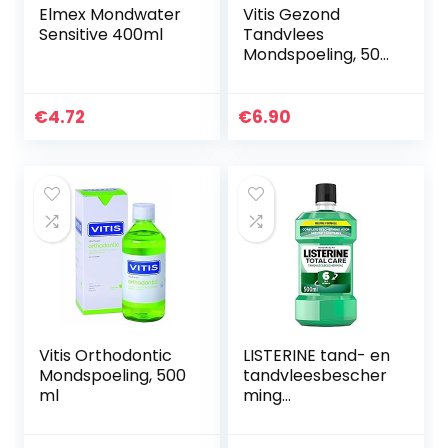
Elmex Mondwater
Vitis Gezond
Sensitive 400ml
Tandvlees
Mondspoeling, 500
ml
€
4.72
€
6.90
Vitis Orthodontic
LISTERINE tand- en
Mondspoeling, 500
tandvleesbescher
ml
ming
mondspoeling
bestrijdt de