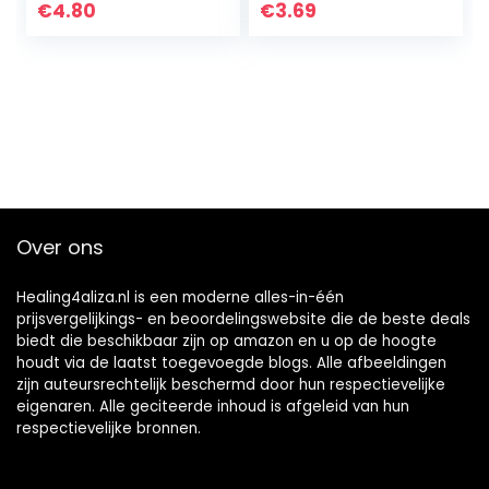
schadelijke
€
4.80
€
3.69
bacteriën voor
sterke tanden en
gezond…
Over ons
Healing4aliza.nl is een moderne alles-in-één
prijsvergelijkings- en beoordelingswebsite die de beste deals
biedt die beschikbaar zijn op amazon en u op de hoogte
houdt via de laatst toegevoegde blogs. Alle afbeeldingen
zijn auteursrechtelijk beschermd door hun respectievelijke
eigenaren. Alle geciteerde inhoud is afgeleid van hun
respectievelijke bronnen.