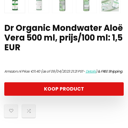
Dr Organic Mondwater Aloë
Vera 500 ml, prijs/100 ml: 1,5
EUR
Amazon.nl Price:
€
11.40
(as of 09/04/2023 21:21 PST-
Details
)
&
FREE Shipping
.
KOOP PRODUCT