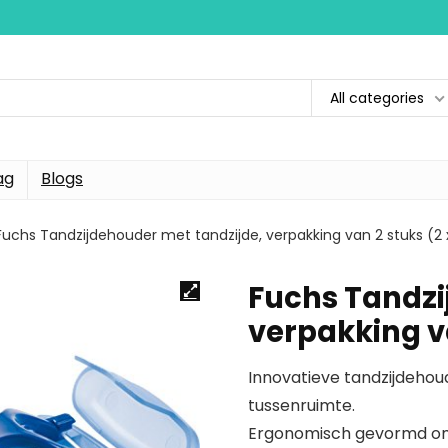
All categories
ag
Blogs
Fuchs Tandzijdehouder met tandzijde, verpakking van 2 stuks (2 x
Fuchs Tandzi
verpakking va
Innovatieve tandzijdehou
tussenruimte.
Ergonomisch gevormd om a