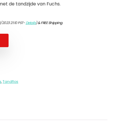
met de tandzijde van Fuchs.
/2023 21:10 PST-
Details
)
&
FREE Shipping
.
g
,
Tandflos