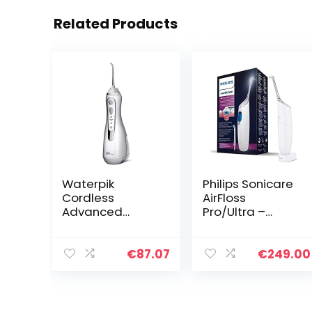
Related Products
Waterpik
Philips Sonicare
Cordless
AirFloss
Advanced
Pro/Ultra –
Waterflosser
Interdentale
met 3
reiniger (Model
Drukinstellingen,
HX8438/01)
€
87.07
€
249.00
Apparaat voor
het Verwijderen
van Tandplak,
Ideaal voor…