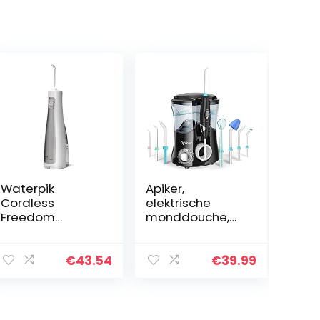
Waterpik
Apiker,
Cordless
elektrische
Freedom
monddouche,
Waterflosser,
voor het
Draagbaar en
reinigen van de
Waterdicht
tanden,
€
43.54
€
39.99
Apparaat voor
interruimtereinig
het Verwijderen
er, professionele
van Tandplak
waterflosser
met Accu…
met…