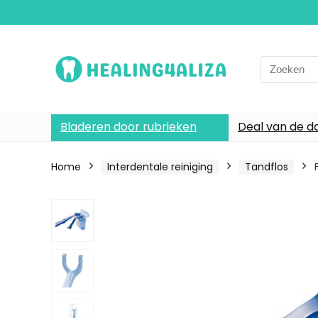
Search
for:
Bladeren door rubrieken
Deal van de d
Home
Interdentale reiniging
Tandflos