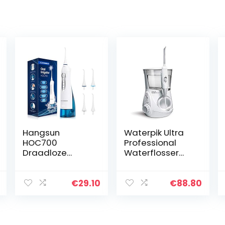
Hangsun
Waterpik Ultra
HOC700
Professional
Draadloze
Waterflosser
monddouche,
met 7 Tips en
waterflosser
Geavanceerde
voor tanden,
Drukregelaar
€
29.10
€
88.80
draagbaar,
met 10
elektrische
Instellingen,
tandenreiniger,
Apparaat voor
met 3 modi,
het…