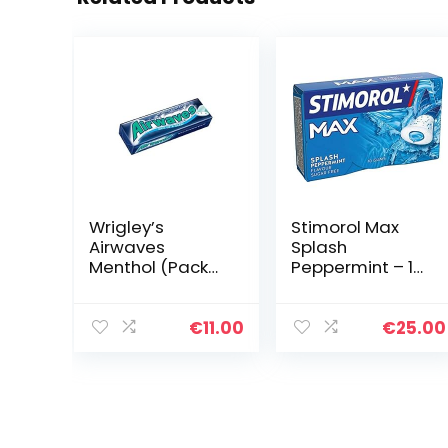
Wrigley’s
Stimorol Max
Airwaves
Splash
Menthol (Pack
Peppermint – 16
van 10)
stuks
€
11.00
€
25.00