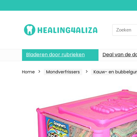
Search
for:
Bladeren door rubrieken
Deal van de d
Home
Mondverfrissers
Kauw- en bubbelg