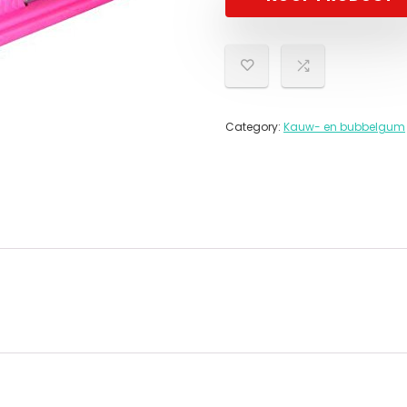
Category:
Kauw- en bubbelgum