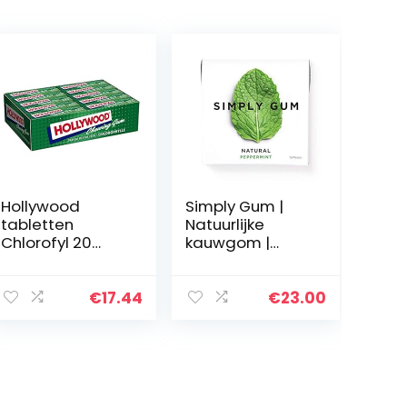
Hollywood
Simply Gum |
tabletten
Natuurlijke
Chlorofyl 20
kauwgom |
verpakkingen
Pepermunt | Pak
van zes (90
stuks totaal) |
€
17.44
€
23.00
Plantaardig +
aspartaamvrij +
niet-ggo