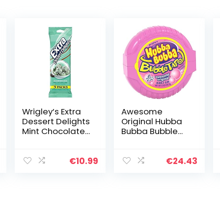
Wrigley’s Extra
Awesome
Dessert Delights
Original Hubba
Mint Chocolate
Bubba Bubble
Chip Sugarfree
Tape
Gum 3 pk
€
10.99
€
24.43