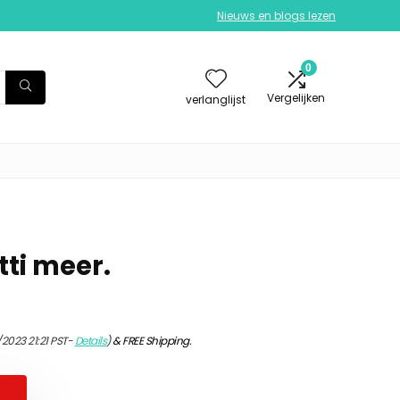
Nieuws en blogs lezen
0
Vergelijken
verlanglijst
ti meer.
2023 21:21 PST-
Details
)
&
FREE Shipping
.