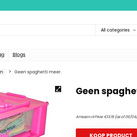
All categories
ag
Blogs
um
Geen spaghetti meer.
Geen spaghet
Amazon.nl Price:
€
13.19
(as of 09/04/
KOOP PRODUCT