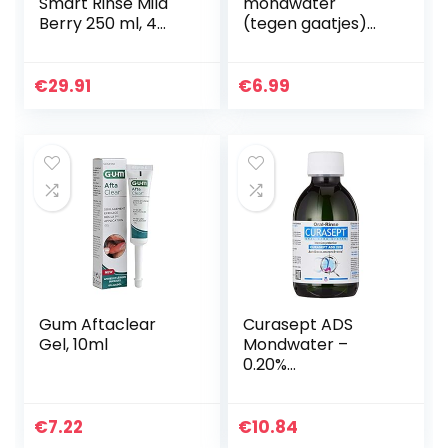
Smart Rinse Mild
mondwater
Berry 250 ml, 4
(tegen gaatjes)
stuks
met fluoride, werkt
ontstekingsremm
end, beschermt
€
29.91
€
6.99
tegen tandbederf,
500 ml
Gum Aftaclear
Curasept ADS
Gel, 10ml
Mondwater –
0.20%
Chloorhexidine,
200ml
€
7.22
€
10.84