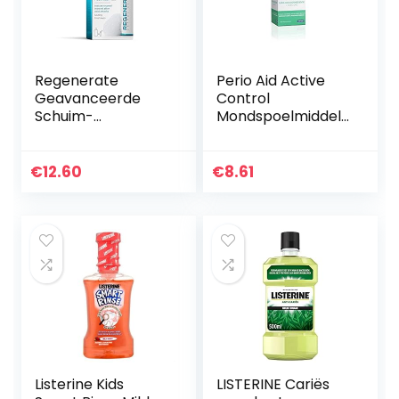
Regenerate
Perio Aid Active
Geavanceerde
Control
Schuim-
Mondspoelmiddel
Mondspoeling
0.05% Chx, 500 ml
€
12.60
€
8.61
Listerine Kids
LISTERINE Cariës