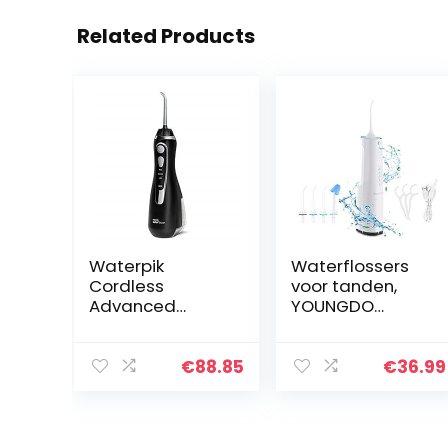
Related Products
Waterpik
Waterflossers
Cordless
voor tanden,
Advanced
YOUNGDO
Geavanceerde
Waterflosser
Waterflosser
360ML
met 3
Draagbare
€
88.85
€
36.99
Drukinstellingen,
Orale Irrigator
Apparaat voor
Draadloze
het Verwijderen
Water Pick
van Tandplak…
Tanden Cleaner,