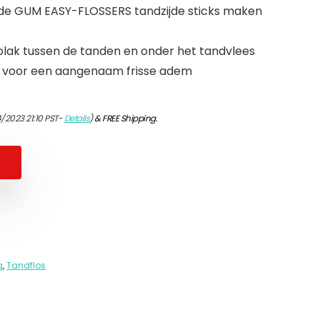
e GUM EASY-FLOSSERS tandzijde sticks maken
dplak tussen de tanden en onder het tandvlees
 voor een aangenaam frisse adem
/2023 21:10 PST-
Details
)
&
FREE Shipping
.
g
,
Tandflos