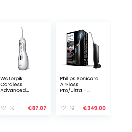
Waterpik
Philips Sonicare
Cordless
AirFloss
Advanced
Pro/Ultra –
Waterflosser
Interdentale
met 3
reiniger (Model
Drukinstellingen,
HX8438/03)
€
87.07
€
349.00
Apparaat voor
het Verwijderen
van Tandplak,
Ideaal voor…