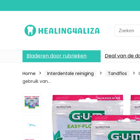
Search
for:
Bladeren door rubrieken
Deal van de d
Home
Interdentale reiniging
Tandflos
gebruik van…