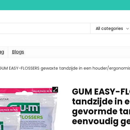
All categories
ag
Blogs
GUM EASY-FLOSSERS gewaxte tandzijde in een houder/ergonomis
GUM EASY-FL
tandzijde in
gevormde tan
eenvoudig g