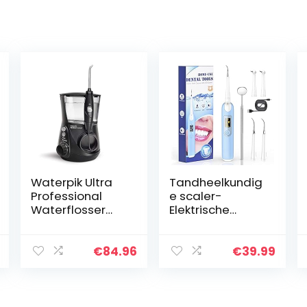
Waterpik Ultra
Tandheelkundig
Professional
e scaler-
Waterflosser
Elektrische
met 7 Tips en
tandsteenverwij
Geavanceerde
deraar
Drukregelaar
tandsteen
€
84.96
€
39.99
met 10
tandplakverwijd
Instellingen,
eraar voor
Apparaat voor
tandenreiniging
het…
sset 5…