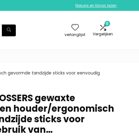
Nieuws en blogs lezen
0
Vergelijken
verlanglijst
ch gevormde tandzijde sticks voor eenvoudig
OSSERS gewaxte
 een houder/ergonomisch
dzijde sticks voor
ebruik van…