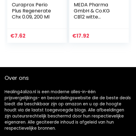
Curaprox Perio
MEDA Pharma
Plus Regenerate
GmbH & Co.KG
Chx 0.09, 200 Ml
CB12 witte
mondspoeling, 500
ml
€
7.62
€
17.92
Over ons
Healing4aliza.nl is een moderne alles-in-één
prijsvergelijkings- en beoordelingswebsite die de beste deals
biedt die beschikbaar zijn op amazon en u op de hoogte
houdt via de laatst toegevoegde blogs. Alle afbeeldingen
zijn auteursrechtelijk beschermd door hun respectievelijke
eigenaren. Alle geciteerde inhoud is afgeleid van hun
respectievelijke bronnen.