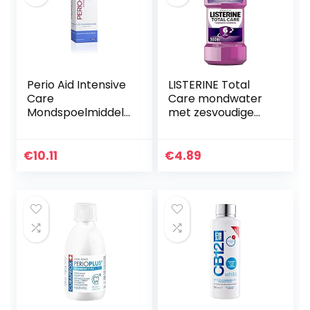
Perio Aid Intensive
LISTERINE Total
Care
Care mondwater
Mondspoelmiddel
met zesvoudige
0.12% Chx, 500 ml
werking voor een
grondige, gezonde
mondverzorging
€
10.11
€
4.89
en frisse adem,
500 ml