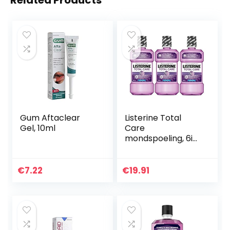
Related Products
Gum Aftaclear
Listerine Total
Gel, 10ml
Care
mondspoeling, 6in1
mondwater,
antibacterieel en
met fluoride tegen
€
7.22
€
19.91
Karies (3 x 500 ml)