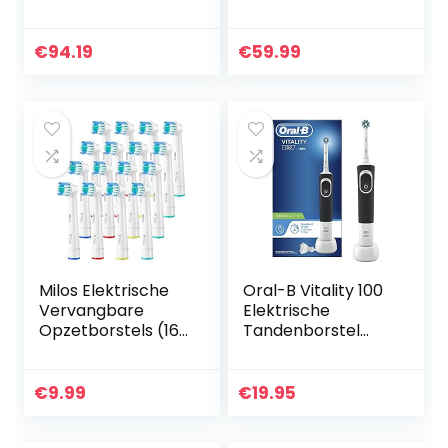
Opzetborstels
Elektrische
(Model HX9028/10)
Tandenborstel
Powered By Braun,
€
94.19
€
59.99
1 Handvat Met
Zichtbare
Druksensor, 1…
Milos Elektrische
Oral-B Vitality 100
Vervangbare
Elektrische
Opzetborstels (16
Tandenborstel
Stuks),
Zwart Powered By
Compatibel met
Braun
Oral B
€
9.99
€
19.95
Vervangbare
Opzetborstels,