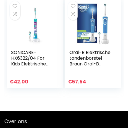
Premium…
SONICARE-
Oral-B Elektrische
HX6322/04 For
tandenborstel
Kids Elektrische
Braun Oral-B
Tandenborstel –
Vitality 170
Ingebouwde
CrossAction blauw
bluetooth – Met
€
42.00
€
57.54
interactieve app –
2 Opzetborstels…
Over ons