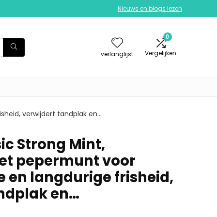
Nieuws en blogs lezen
0
Vergelijken
verlanglijst
sheid, verwijdert tandplak en…
ic Strong Mint,
et pepermunt voor
 en langdurige frisheid,
andplak en…