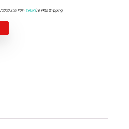
/2023 21:15 PST-
Details
)
&
FREE Shipping
.