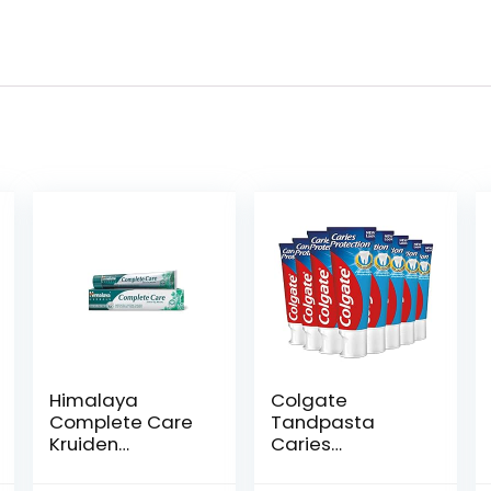
Himalaya
Colgate
Complete Care
Tandpasta
Kruiden
Caries
Tandpasta,
Protection 75ml
75ml