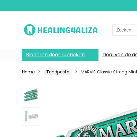
Search
for:
Bladeren door rubrieken
Deal van de d
Home
Tandpasta
MARVIS Classic Strong Min