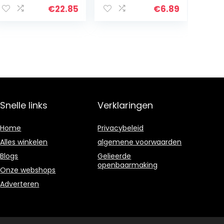
pijngevoelige
€
22.85
€
6.89
pijngevoelige
tanden.
Snelle links
Verklaringen
Home
Privacybeleid
Alles winkelen
algemene voorwaarden
Blogs
Gelieerde
openbaarmaking
Onze webshops
Adverteren