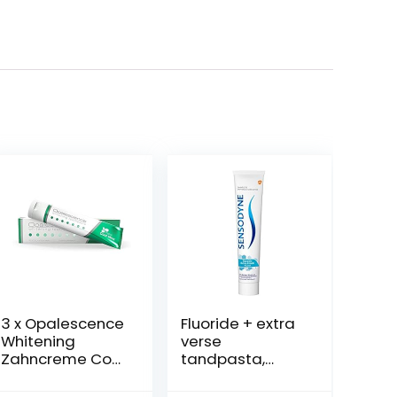
3 x Opalescence
Fluoride + extra
Whitening
verse
Zahncreme Cool
tandpasta,
Mint 133 g (3x
dagelijkse
133 g tube)
tandpasta, bij