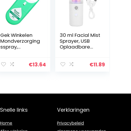
Gek Winkelen
30 ml Facial Mist
Mondverzorging
Sprayer, USB
sspray,
Oplaadbare
mondspray voor
Gezicht
organische
Hydraterende
stoffen voor het
Spray Handheld
€
13.64
€
11.89
verbeteren van
Hydrating
mondzweren
Sprayer voor
voor thuis voor…
Huidverzorging
Snelle links
Verklaringen
Home
Privacybeleid