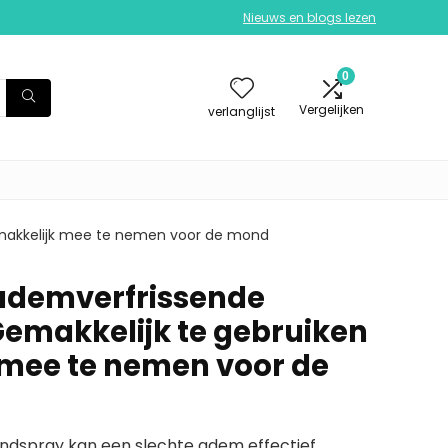
Nieuws en blogs lezen
0
Vergelijken
verlanglijst
makkelijk mee te nemen voor de mond
ademverfrissende
emakkelijk te gebruiken
mee te nemen voor de
spray kan een slechte adem effectief