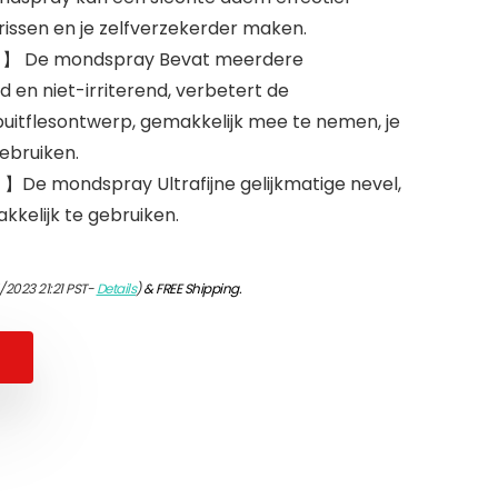
rissen en je zelfverzekerder maken.
n 】 De mondspray Bevat meerdere
d en niet-irriterend, verbetert de
uitflesontwerp, gemakkelijk mee te nemen, je
gebruiken.
】De mondspray Ultrafijne gelijkmatige nevel,
kelijk te gebruiken.
/2023 21:21 PST-
Details
)
&
FREE Shipping
.