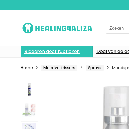
Search
for:
Bladeren door rubrieken
Deal van de d
Home
Mondverfrissers
Sprays
Mondspr