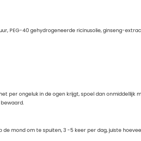
nzuur, PEG-40 gehydrogeneerde ricinusolie, ginseng-extract
 het per ongeluk in de ogen krijgt, spoel dan onmiddellijk 
s bewaard.
 op de mond om te spuiten, 3 -5 keer per dag, juiste hoeve