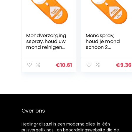
Mondverzorging
Mondspray,
sspray, houd uw
houd je mond
mond reinigend
schoon 2
Mondspray voor
verschillende
thuis voor het
smaken
verwijderen van
Mondspray voor
€
10.61
€
9.36
een slechte
het reinigen van
adem voor het…
de mond voor
thuis voor het…
Over ons
Healing4aliza.nl is een moderne alles-in-één
prijsvergelijkings- en beoordelingswebsite die de