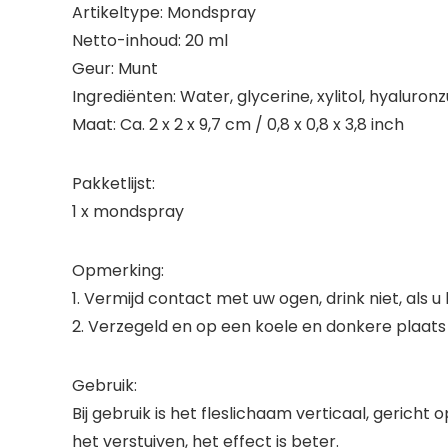
Artikeltype: Mondspray
Netto-inhoud: 20 ml
Geur: Munt
Ingrediënten: Water, glycerine, xylitol, hyaluro
Maat: Ca. 2 x 2 x 9,7 cm / 0,8 x 0,8 x 3,8 inch
Pakketlijst:
1 x mondspray
Opmerking:
1. Vermijd contact met uw ogen, drink niet, als u
2. Verzegeld en op een koele en donkere plaat
Gebruik:
Bij gebruik is het fleslichaam verticaal, gericht
het verstuiven, het effect is beter.