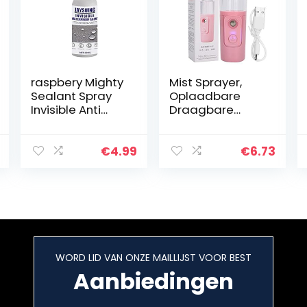
raspbery Mighty
Mist Sprayer,
Sealant Spray
Oplaadbare
Invisible Anti
Draagbare
Leaking Sealing
Gezicht
Spray Bathroom
Hydraterende
Sealant
Sprayer,
€
4.99
€
6.73
Waterproof
Herbruikbaar en
Agent judicious
Duurzaam,
Aanvullen Vocht
Voor Droge…
WORD LID VAN ONZE MAILLIJST VOOR BEST
Aanbiedingen