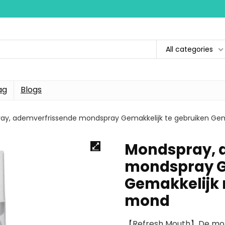
All categories
ag
Blogs
ay, ademverfrissende mondspray Gemakkelijk te gebruiken Ge
Mondspray, 
mondspray G
Gemakkelijk 
mond
【Refresh Mouth】De mond