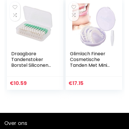
Draagbare
Glimlach Fineer
Tandenstoker
Cosmetische
Borstel Siliconen
Tanden Met Mini
Interdentale
Pincet,Instant
Borstel
Veneers
Mondhygiëne
Kunstgebit Nep
€
10.59
€
17.15
Borstel Tand
Tanden Glimlach
Cleaning Tool voor
Mannen En
Familie Hotel…
Vrouwen Voor…
Over ons