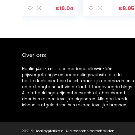
stuks (12 x 75 ml)
fluoride, 1×75 ml,
bij gevoelige
€
19.04
€
8.05
tanden
Over ons
Healing4aliza.nl is een moderne alles-in-één
prijsvergelijkings- en beoordelingswebsite die de
beste deals biedt die beschikbaar zijn op amazon en u
op de hoogte houdt via de laatst toegevoegde blogs.
Alle afbeeldingen zijn auteursrechtelijk beschermd
door hun respectievelijke eigenaren. Alle geciteerde
inhoud is afgeleid van hun respectievelijke bronnen.
2021 © Healing4aliza.nl Alle rechten voorbehouden