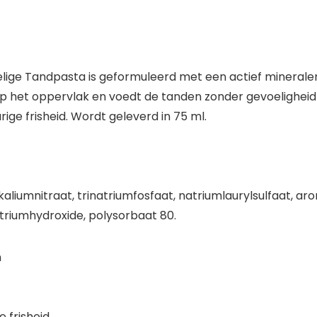
lige Tandpasta is geformuleerd met een actief mineral
 op het oppervlak en voedt de tanden zonder gevoelighe
ige frisheid. Wordt geleverd in 75 ml.
, kaliumnitraat, trinatriumfosfaat, natriumlaurylsulfaat, 
atriumhydroxide, polysorbaat 80.
n
 frisheid