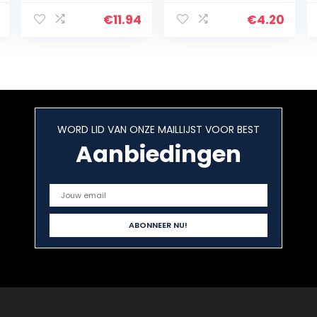
Voordeelverpak
king
€
11.94
€
4.20
WORD LID VAN ONZE MAILLIJST VOOR BEST
Aanbiedingen