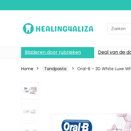
Search
for:
Bladeren door rubrieken
Deal van de d
Home
Tandpasta
Oral-B – 3D White Luxe W