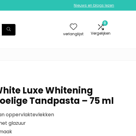
Nieuws en blogs lezen
0
Vergelijken
verlanglijst
White Luxe Whitening
oelige Tandpasta – 75 ml
an oppervlaktevlekken
het glazuur
smaak