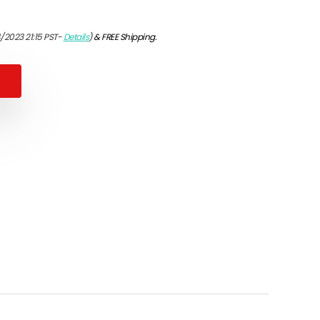
/2023 21:15 PST-
Details
)
&
FREE Shipping
.