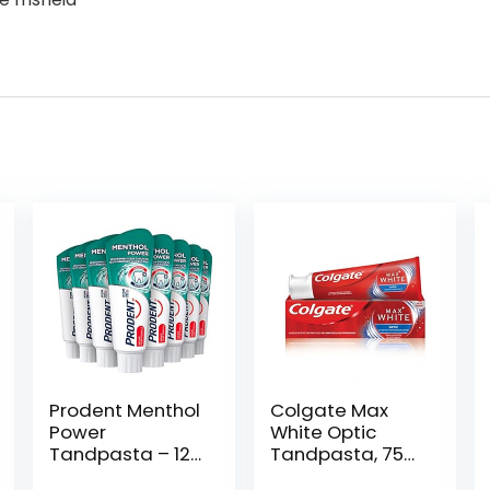
Prodent Menthol
Colgate Max
Power
White Optic
Tandpasta – 12
Tandpasta, 75
x 75 ml –
ml