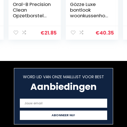
Oral-B Precision
Gözze Luxe
Clean
bontlook
Opzetborstel
woonkussenhoe
Met
s, ontwerp
CleanMaximiser
bruine beer,
-technologie,
bruin, 50 x 50 cm,
€
21.85
€
40.35
Verpakking Van
40059-5151
10 Stuks
WORD LID VAN ONZE MAILLIJST VOOR BEST
Aanbiedingen