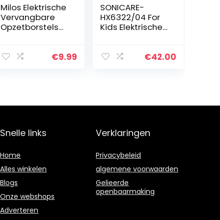
Milos Elektrische
SONICARE-
Vervangbare
HX6322/04 For
Opzetborstels
Kids Elektrische
(16 Stuks),
Tandenborstel –
Compatibel met
Ingebouwde
Oral B
bluetooth – Met
€
9.99
€
42.00
Vervangbare
interactieve app
Opzetborstels,
– 2
Premium…
Opzetborstels…
Snelle links
Verklaringen
Home
Privacybeleid
Alles winkelen
algemene voorwaarden
Blogs
Gelieerde
openbaarmaking
Onze webshops
Adverteren