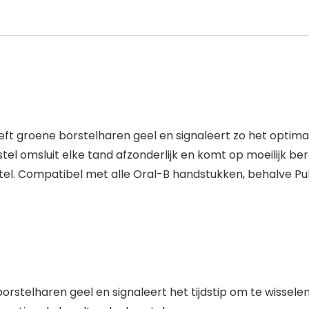
ft groene borstelharen geel en signaleert zo het optima
stel omsluit elke tand afzonderlijk en komt op moeilijk 
l. Compatibel met alle Oral-B handstukken, behalve Pul
stelharen geel en signaleert het tijdstip om te wisselen