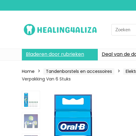
Search
for:
Bladeren door rubrieken
Deal van de d
Home
Tandenborstels en accessoires
Elek
Verpakking Van 6 Stuks