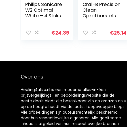
Philips Sonicare
Oral-B Precision
W2 Optimal
Clean
White – 4 Stuks
Opzetborstels
– Voor wittere
Met
tanden –
CleanMaximiser
Selecteer
-technologie,
€
24.39
€
25.14
automatisch de
Verpakking Van
optimale
8 Stuks
poetsstand…
Over ons
Healing4aliza.nl is een moderne alles-in-één
prijsvergelijkings- en beoordelingswebsite die de
beste deals biedt die beschikbaar zijn op amazon en u
op de hoogte houdt via de laatst toegevoegde blogs.
Alle afbeeldingen zijn auteursrechtelijk beschermd
door hun respectievelijke eigenaren. Alle geciteerde
inhoud is afgeleid van hun respectievelijke bronnen.