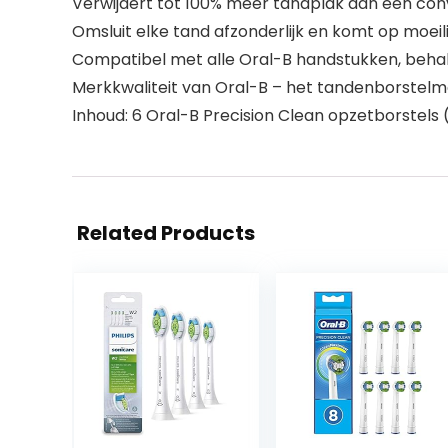
Verwijdert tot 100% meer tandplak dan een co
Omsluit elke tand afzonderlijk en komt op moeil
Compatibel met alle Oral-B handstukken, behal
Merkkwaliteit van Oral-B – het tandenborstelme
Inhoud: 6 Oral-B Precision Clean opzetborstels
Related Products