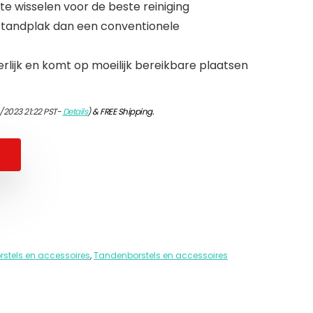
 te wisselen voor de beste reiniging
 tandplak dan een conventionele
rlijk en komt op moeilijk bereikbare plaatsen
/2023 21:22 PST-
Details
)
&
FREE Shipping
.
rstels en accessoires
,
Tandenborstels en accessoires