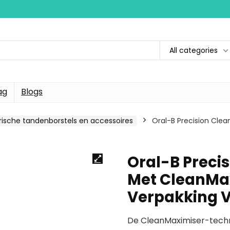
All categories
ag
Blogs
trische tandenborstels en accessoires
Oral-B Precision Cle
Oral-B Preci
Met CleanMa
Verpakking V
De CleanMaximiser-techn