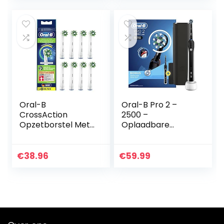
CleanMaximiser…
king
Oral-B
Oral-B Pro 2 –
CrossAction
2500 –
Opzetborstel Met
Oplaadbare
CleanMaximiser-
Elektrische
technologie,
Tandenborstel
Verpakking Van 8
Powered By Braun,
€
38.96
€
59.99
Stuks
1 Handvat Met
Zichtbare
Druksensor, 1…