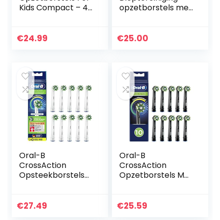
Kids Compact – 4
opzetborstels met
Stuks – Compact
CleanMaximiser-
formaat –
borstelharen voor
Opklikbaar –
diepe interdentale
€
24.99
€
25.00
Kindvriendelijke
reiniging, 5 stuks
reiniging…
Oral-B
Oral-B
CrossAction
CrossAction
Opsteekborstels
Opzetborstels Met
voor elektrische
CleanMaximiser-
tandenborstel, 10
technologie, Zwart,
stuks, volledige
10 Stuks
€
27.49
€
25.59
mondreiniging met
Brievenbusverpak