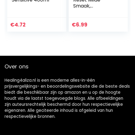
Smaak,
mondspoeling met
RAPID-FUSHION™ -
technologie voor
€
4.72
€
6.99
gebruik tijdens de
nacht…
Over ons
Healing4aliza.nl is een moderne alles-in-één
prijsvergelijkings- en beoordelingswebsite die de beste deals
biedt die beschikbaar zijn op amazon en u op de hoogte
houdt via de laatst toegevoegde blogs. Alle afbeeldingen
zijn auteursrechtelijk beschermd door hun respectievelijke
eigenaren. Alle geciteerde inhoud is afgeleid van hun
respectievelijke bronnen.