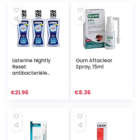
Listerine Nightly
Gum Aftaclear
Reset
Spray, 15ml
antibacteriële
mondspoeling
(voor een
uitgebreide
€
21.96
€
8.36
tandverzorging en
verbeterde
mondhygiëne…