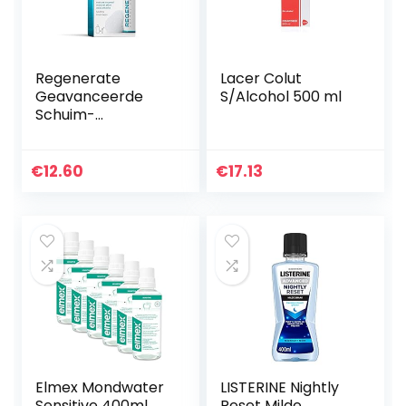
Regenerate
Lacer Colut
Geavanceerde
S/Alcohol 500 ml
Schuim-
Mondspoeling
€
12.60
€
17.13
Elmex Mondwater
LISTERINE Nightly
Sensitive 400ml
Reset Milde