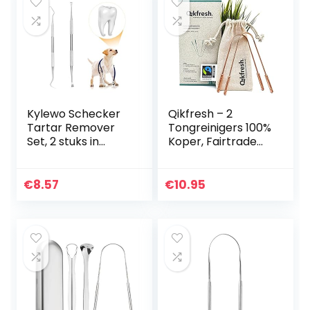
Kylewo Schecker
Qikfresh – 2
Tartar Remover
Tongreinigers 100%
Set, 2 stuks in
Koper, Fairtrade
tandartskwaliteit,
Katoenen Zakje |
voor honden
Antibacteriële
katten en
Tongschraper,
€
8.57
€
10.95
huisdieren Mini
Stevige
DESIGN voor het…
Handgrepen…