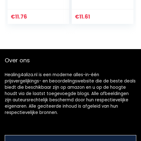
bestrijden,
50 ml, 2 stuks
professionele
tongborstel voor
€
11.76
€
11.61
een frisse adem
(3-pack)
Over ons
Healing4aliza.nl is een moderne alles-in-één
prijsvergelijkings- en beoordelingswebsite die de beste deals
biedt die beschikbaar zijn op amazon en u op de hoogte
houdt via de laatst toegevoegde blogs. Alle afbeeldingen
zijn auteursrechtelijk beschermd door hun respectievelijke
eigenaren. Alle geciteerde inhoud is afgeleid van hun
respectievelijke bronnen.