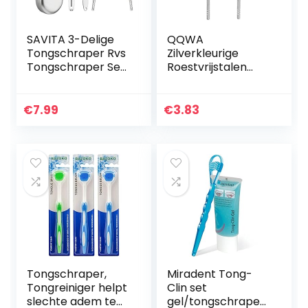
SAVITA 3-Delige
QQWA
Tongschraper Rvs
Zilverkleurige
Tongschraper Set
Roestvrijstalen
Elimineert Slechte
Tongschraper
Adem,
Mondreiniger
Tongborstelreinige
€
7.99
€
3.83
r Met Niet-
Synthetische…
Tongschraper,
Miradent Tong-
Tongreiniger helpt
Clin set
slechte adem te
gel/tongschraper,