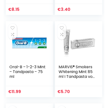
€
8.15
€
3.40
Oral-B – 1-2-3 Mint
MARVIS® Smokers
– Tandpasta – 75
Whitening Mint 85
ml
ml I Tandpasta vor
een wittere
glimlach I
langdurige frisheid
€
11.99
€
5.70
I frisse muntsmaak