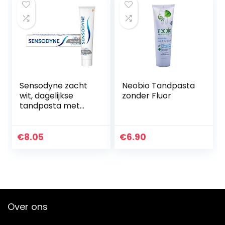
Sensodyne zacht
Neobio Tandpasta
wit, dagelijkse
zonder Fluor
tandpasta met
fluoride, 1×75 ml, bij
gevoelige tanden
€
8.05
€
6.90
Over ons