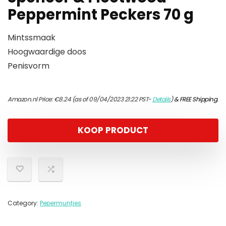
Peppermint Peckers 70 g
Mintssmaak
Hoogwaardige doos
Penisvorm
Amazon.nl Price:
€
8.24
(as of 09/04/2023 21:22 PST-
Details
)
&
FREE Shipping
.
KOOP PRODUCT
Category:
Pepermuntjes