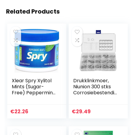
Related Products
Xlear Spry Xylitol
Drukklinkmoer,
Mints (Sugar-
Niunion 300 stks
Free) Peppermint
Corrosiebestendig
240 count
PEM-moeren
Drukklinken
Zelfklinkende
€
22.26
€
29.49
moeren Metalen…