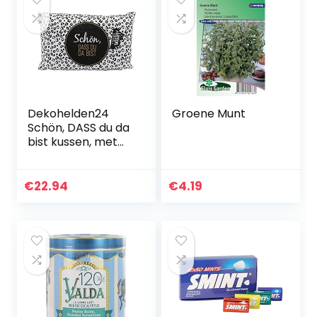
Dekohelden24
Groene Munt
Schön, DASS du da
bist kussen, met
overtrek van 100%
katoen, L/B/H: 40 x
13 x 23 cm
€
22.94
€
4.19