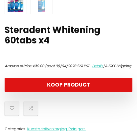
Steradent Whitening
60tabs x4
Amazon.nl Price:
€
19.00
(as of 08/04/2023 21:11 PST-
Details
)
&
FREE Shipping
.
KOOP PRODUCT
Categories:
Kunstgebitverzorging
,
Reinigers