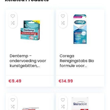
Dentemp –
Corega
ondervoeding voor
Reinigingstabs Bio
kunstgebitten,
formule voor
modelleermassa
uitneembare
voor het
tandvervanging/d
aanpassen van
erde tanden, 136
€
9.49
€
14.99
kunstgebitten,
gebitreinigingstabl
tandcement voor…
etten