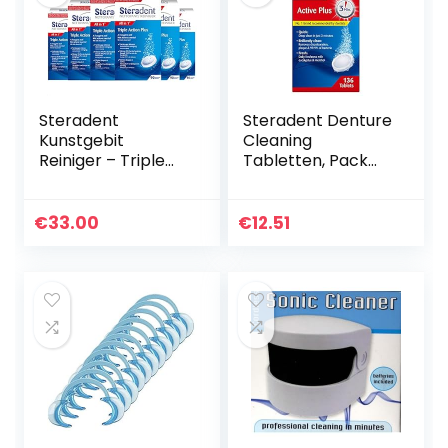
Steradent
Steradent Denture
Kunstgebit
Cleaning
Reiniger – Triple
Tabletten, Pack
Action Plus – 90
van 136
stuks x6
€
33.00
€
12.51