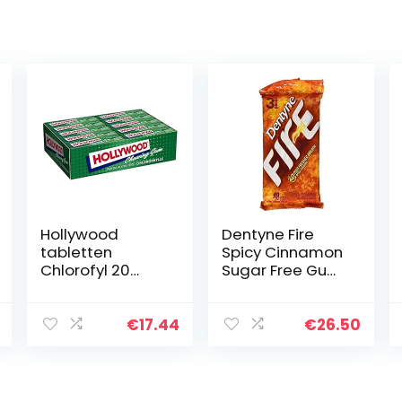
Hollywood
Dentyne Fire
tabletten
Spicy Cinnamon
Chlorofyl 20
Sugar Free Gum
verpakkingen
– 48ct
€
17.44
€
26.50