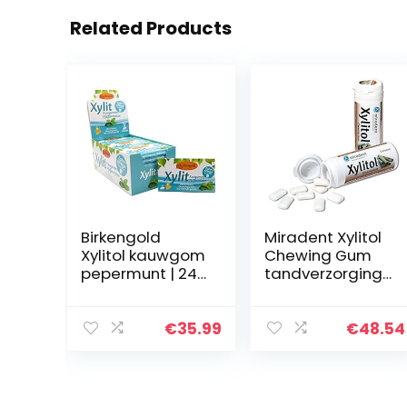
Related Products
Birkengold
Miradent Xylitol
Xylitol kauwgom
Chewing Gum
pepermunt | 24
tandverzorgings
st. blister |
kauwgom 30
verzorgingskau
stuks blik kaneel
wgom | suikervrij
(12 x 30 g)
€
35.99
€
48.54
| hoog
xylitolgehalte
van 70…