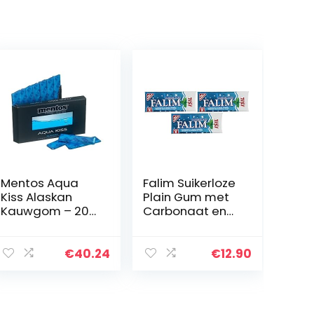
Mentos Aqua
Falim Suikerloze
Kiss Alaskan
Plain Gum met
Kauwgom – 20
Carbonaat en
stuks
munt
aromatisch, 20
Pack, 100 Stuks
€
40.24
€
12.90
Elk van Falim