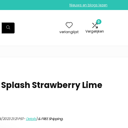
Nieuws en blogs lezen
0
Vergelijken
verlanglijst
 Splash Strawberry Lime
/2023 21:21 PST-
Details
)
&
FREE Shipping
.