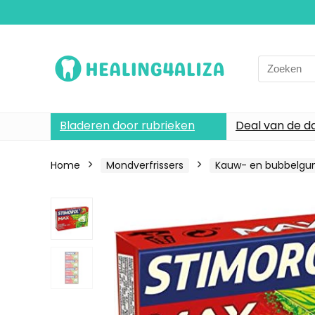
Search
for:
Bladeren door rubrieken
Deal van de d
Home
Mondverfrissers
Kauw- en bubbelg