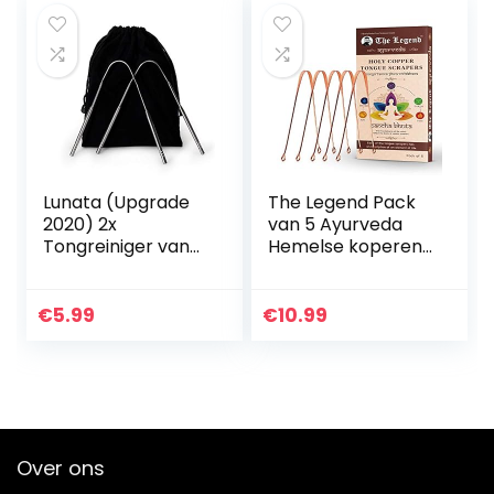
Lunata (Upgrade
The Legend Pack
2020) 2x
van 5 Ayurveda
Tongreiniger van
Hemelse koperen
Chirurgisch
tongreiniger of
Roestvrij Staal,
schraper |
Tongschraper
Metalen
€
5.99
€
10.99
tegen Mondgeur,
tongschraper en
100% Roestvrij
handgemaakt
Staal…
Over ons