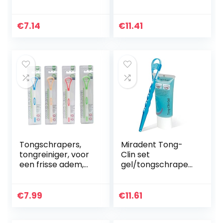
dagelijks gebruik –
Sample Varieert
frisse adem – 1
eenheid per
€
7.14
€
11.41
product
Tongschrapers,
Miradent Tong-
tongreiniger, voor
Clin set
een frisse adem,
gel/tongschraper,
tongreiniger voor
50 ml, 2 stuks
verse adem, voor
het reinigen van
€
7.99
€
11.61
de mond, roze…