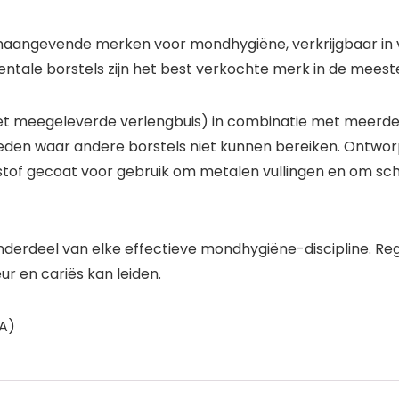
oonaangevende merken voor mondhygiëne, verkrijgbaar in 
entale borstels zijn het best verkochte merk in de meest
 meegeleverde verlengbuis) in combinatie met meerdere b
den waar andere borstels niet kunnen bereiken. Ontworp
stof gecoat voor gebruik om metalen vullingen en om sc
 onderdeel van elke effectieve mondhygiëne-discipline. R
r en cariës kan leiden.
PA)