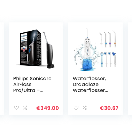
Philips Sonicare
Waterflosser,
AirFloss
Draadloze
Pro/Ultra –
Waterflosser
Interdentale
voor Tanden 5
reiniger (Model
Clean Mode w
HX8438/03)
Gravity Ball
€
349.00
€
30.67
Dental Floss
Mondelinge
Irrigator 8 Jet…