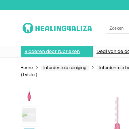
Search
for:
Bladeren door rubrieken
Deal van de d
Home
Interdentale reiniging
Interdentale bo
(1 stuks)