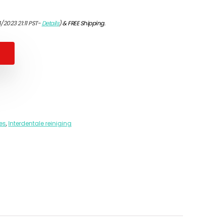
/2023 21:11 PST-
Details
)
&
FREE Shipping
.
jes
,
Interdentale reiniging