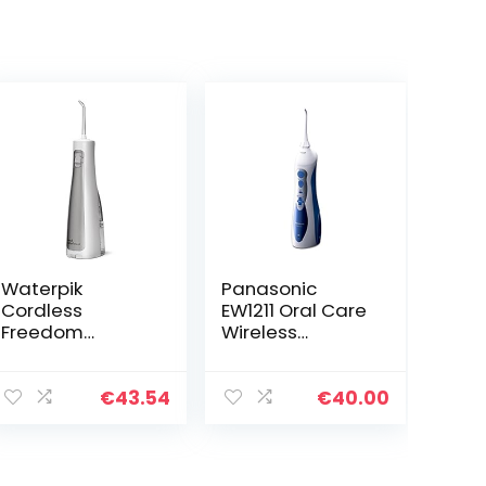
Waterpik
Panasonic
Cordless
EW1211 Oral Care
Freedom
Wireless
Waterflosser,
Rechargeable
Draagbaar en
Oral Irrigator
Waterdicht
with 2-Mode
€
43.54
€
40.00
Apparaat voor
Water Jet,
het Verwijderen
Blauw/Wit
van Tandplak
met Accu…