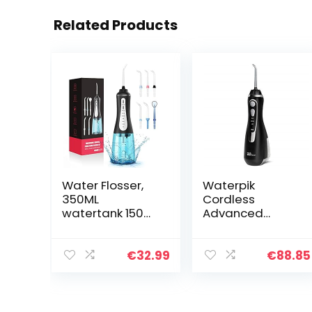
Related Products
Water Flosser,
Waterpik
350ML
Cordless
watertank 150
Advanced
PSI max
Geavanceerde
Monddouche
Waterflosser
Elektrisch met 5
met 3
€
32.99
€
88.85
modi, 6
Drukinstellingen,
sproeiers,
Apparaat voor
professionele
het Verwijderen
IPX7
van Tandplak…