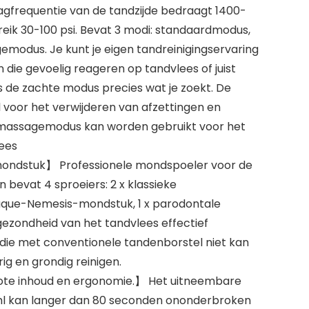
gfrequentie van de tandzijde bedraagt 1400-
eik 30-100 psi. Bevat 3 modi: standaardmodus,
odus. Je kunt je eigen tandreinigingservaring
die gevoelig reageren op tandvlees of juist
s de zachte modus precies wat je zoekt. De
 voor het verwijderen van afzettingen en
 massagemodus kan worden gebruikt voor het
ees
ondstuk】 Professionele mondspoeler voor de
bevat 4 sproeiers: 2 x klassieke
laque-Nemesis-mondstuk, 1 x parodontale
gezondheid van het tandvlees effectief
die met conventionele tandenborstel niet kan
g en grondig reinigen.
ote inhoud en ergonomie.】 Het uitneembare
ml kan langer dan 80 seconden ononderbroken