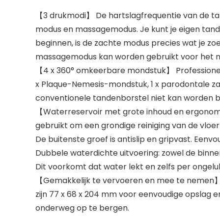
【3 drukmodi】 De hartslagfrequentie van de tan
modus en massagemodus. Je kunt je eigen tandre
beginnen, is de zachte modus precies wat je zo
massagemodus kan worden gebruikt voor het m
【4 x 360° omkeerbare mondstuk】 Professionele 
x Plaque-Nemesis-mondstuk, 1 x parodontale za
conventionele tandenborstel niet kan worden be
【Waterreservoir met grote inhoud en ergonom
gebruikt om een grondige reiniging van de vloer 
De buitenste groef is antislip en gripvast. Eenv
Dubbele waterdichte uitvoering: zowel de binn
Dit voorkomt dat water lekt en zelfs per ongel
【Gemakkelijk te vervoeren en mee te nemen】 
zijn 77 x 68 x 204 mm voor eenvoudige opslag e
onderweg op te bergen.