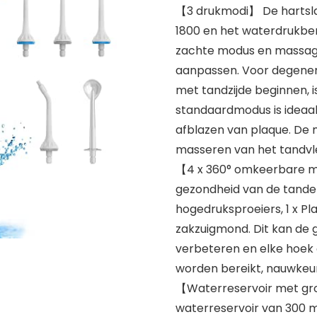
【3 drukmodi】 De hartsla
1800 en het waterdrukber
zachte modus en massagem
aanpassen. Voor degenen 
met tandzijde beginnen, i
standaardmodus is ideaal
afblazen van plaque. De
masseren van het tandvl
【4 x 360° omkeerbare m
gezondheid van de tanden 
hogedruksproeiers, 1 x P
zakzuigmond. Dit kan de 
verbeteren en elke hoek 
worden bereikt, nauwkeuri
【Waterreservoir met gr
waterreservoir van 300 