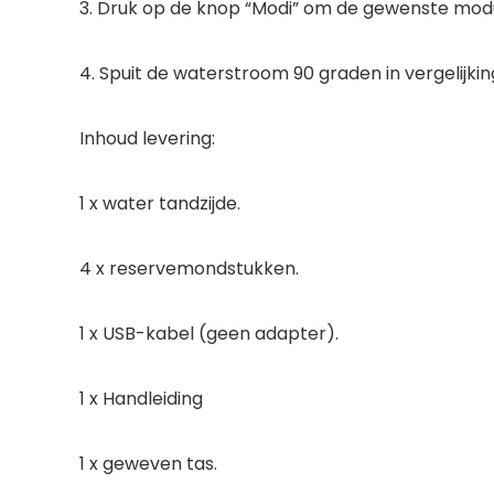
3. Druk op de knop “Modi” om de gewenste modu
4. Spuit de waterstroom 90 graden in vergelijki
Inhoud levering:
1 x water tandzijde.
4 x reservemondstukken.
1 x USB-kabel (geen adapter).
1 x Handleiding
1 x geweven tas.