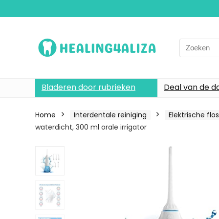
Search
for:
Bladeren door rubrieken
Deal van de d
Home
Interdentale reiniging
Elektrische f
waterdicht, 300 ml orale irrigator