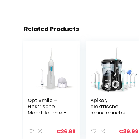
Related Products
OptiSmile –
Apiker,
Elektrische
elektrische
Monddouche –
monddouche,
Waterfloss –
voor het
Draadloos en
reinigen van de
Oplaadbaar –
tanden,
€
26.99
€
39.99
Inclusief Twee
interruimtereinig