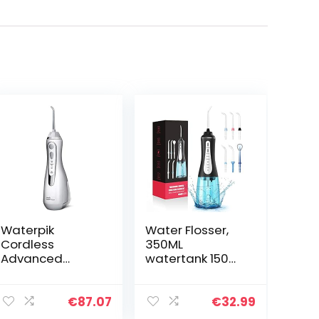
Waterpik
Water Flosser,
Cordless
350ML
Advanced
watertank 150
Waterflosser
PSI max
met 3
Monddouche
Drukinstellingen,
Elektrisch met 5
€
87.07
€
32.99
Apparaat voor
modi, 6