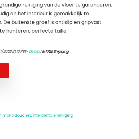
rondige reiniging van de vloer te garanderen.
dig en het interieur is gemakkelijk te
. De buitenste groef is antislip en gripvast.
e hanteren, perfecte taille.
4/2023 21:10 PST-
Details
)
&
FREE Shipping
.
s en monddouches
,
Interdentale reiniging