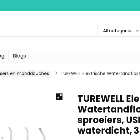
All categories
ag
Blogs
lossers en monddouches
TUREWELL Elektrische Watertandfloss
TUREWELL Ele
Watertandflo
sproeiers, U
waterdicht, 3