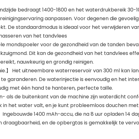
dzijde bedraagt 1400-1800 en het waterdrukbereik 30-10
inigingservaring aanpassen. Voor degenen die gevoelig r
ekt. De standaardmodus is ideaal voor het verwijderen va
asseren van het tandvlees
mondspoeler voor de gezondheid van de tanden bevat 4 
kzuigmond. Dit kan de gezondheid van het tandvlees effe
reikt, nauwkeurig en grondig reinigen.
ie.】 Het uitneembare waterreservoir van 300 ml kan l
te garanderen. De waterinjectie is eenvoudig en het interi
oudig met één hand te hanteren, perfecte taille.
en- als de buitenkant van de machine zijn waterdicht co
uk in het water valt, en je kunt probleemloos douchen m
Ingebouwde 1400 mAh-accu, die na 8 uur opladen 14 dag
n draagbaarheid, en de opbergtas is gemakkelijk te vervo