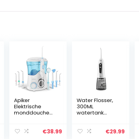
Apiker
Water Flosser,
Elektrische
300ML
monddouche
watertank
Oral Irrigator
Monddouche
met 10
Elektrisch met 5
drukinstellingen,
modi, 5
€
38.99
€
29.99
600 ml
sproeiers,