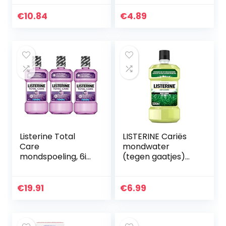
200ml
grondige, gezonde
mondverzorging
€
10.84
€
4.89
en frisse adem,
500 ml
Listerine Total
LISTERINE Cariës
Care
mondwater
mondspoeling, 6in1
(tegen gaatjes)
mondwater,
met fluoride, werkt
antibacterieel en
ontstekingsremm
met fluoride tegen
end, beschermt
€
19.91
€
6.99
Karies (3 x 500 ml)
tegen tandbederf,
500 ml