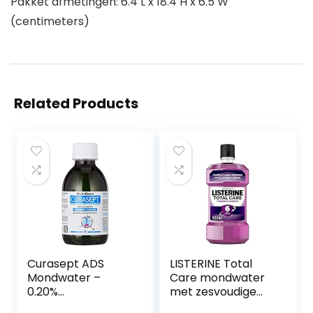
Pakket afmetingen: 6.4 L x 18.4 H x 6.5 W
(centimeters)
Related Products
Curasept ADS
LISTERINE Total
Mondwater –
Care mondwater
0.20%
met zesvoudige
Chloorhexidine,
werking voor een