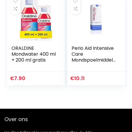
ORALDINE
Perio Aid Intensive
Mondwater 400 ml
Care
+ 200 ml gratis
Mondspoelmiddel
0.12% Chx, 500 ml
€
7.90
€
10.11
Over ons