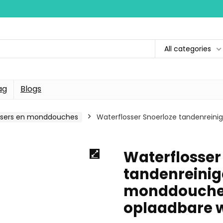
All categories
ag
Blogs
lossers en monddouches
Waterflosser Snoerloze tandenrein
Waterflosser
tandenreinig
monddouche
oplaadbare w