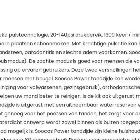
e pulstechnologie, 20-140psi drukbereik, 1300 keer / mi
bare plaatsen schoonmaken. Met krachtige pulsatie kan 
 tandsteen, parodontitis en slechte adem voorkomen. Sooc
pulsmodus). De zachte modus is goed voor mensen die vo
sing op ervaren gebruikers. Deze twee versnellingen heb
oor mensen met beugel. Soocas Power tandzijde kan worde
 reiniging voor volwassenen, gezinsgebruik), orthodontisch
helpen uw mond beter te reinigen, is de kit ook uitgerus
zijde is uitgerust met een uitneembaar waterreservoir 
t genoeg voor het poetsen van tanden, het zorgt voor ono
X7 waterdicht ontwerp wordt zowel binnen als buiten toeg
ad mogelijk is. Soocas Power tandzijde zijn kleine huish
pladen voor 80 dagen gebruik.Perfect voor mondwater of 