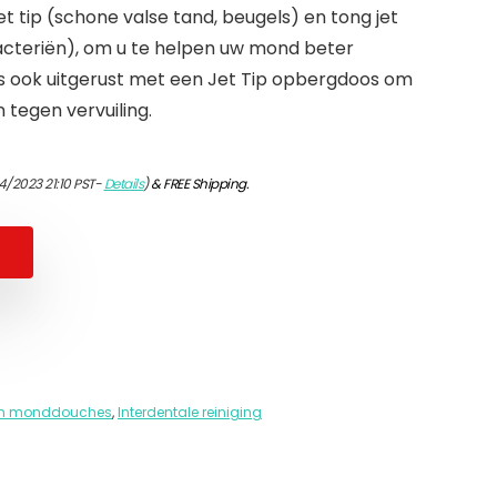
et tip (schone valse tand, beugels) en tong jet
acteriën), om u te helpen uw mond beter
is ook uitgerust met een Jet Tip opbergdoos om
 tegen vervuiling.
4/2023 21:10 PST-
Details
)
&
FREE Shipping
.
s en monddouches
,
Interdentale reiniging