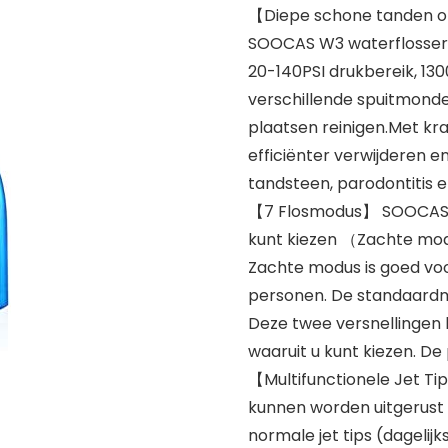
【Diepe schone tanden 
SOOCAS W3 waterflosser 
20-140PSI drukbereik, 13
verschillende spuitmonde
plaatsen reinigen.Met kr
efficiënter verwijderen e
tandsteen, parodontitis
【7 Flosmodus】 SOOCAS kr
kunt kiezen （Zachte mod
Zachte modus is goed vo
personen. De standaardmo
Deze twee versnellingen 
waaruit u kunt kiezen. De
【Multifunctionele Jet T
kunnen worden uitgerust m
normale jet tips (dagelij