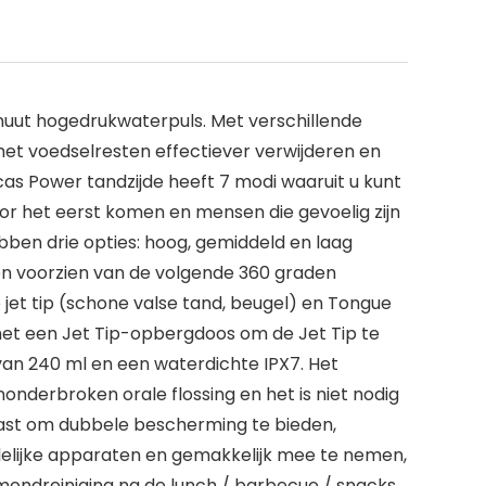
nuut hogedrukwaterpuls. Met verschillende
het voedselresten effectiever verwijderen en
as Power tandzijde heeft 7 modi waaruit u kunt
or het eerst komen en mensen die gevoelig zijn
ben drie opties: hoog, gemiddeld en laag
n voorzien van de volgende 360 ​​graden
e jet tip (schone valse tand, beugel) en Tongue
t met een Jet Tip-opbergdoos om de Jet Tip te
van 240 ml en een waterdichte IPX7. Het
nderbroken orale flossing en het is niet nodig
epast om dubbele bescherming te bieden,
oudelijke apparaten en gemakkelijk mee te nemen,
mondreiniging na de lunch / barbecue / snacks