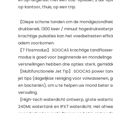
op kantoor, thuis, op een trip.
【Diepe schone tanden om de mondgezondheid t
drukbereik, 1300 keer / minuut hogedrukwaterpu
krachtige pulsaties kan het voedselresten effic
adem voorkomen.
【7 Flosmodus】 SOOCAS krachtige tandflossers 
modus is goed voor beginnende en mondelinge 
versnellingen hebben drie opties: sterk, gemidd
【Multifunctionele Jet Tip】 SOOCAS power tandh
jet tips (dagelijkse reiniging voor volwassenen, 
en bacteriën), om u te helpen uw mond beter s
vervuiling.
【High-tech waterdicht ontwerp, grote waterta
240ML watertank en IPX7 waterdicht. Het afnee