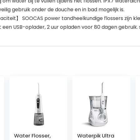
 om water bij te vullen tijdens het flossen. IPX7 waterdic
lig gebruik onder de douche en in bad mogelijk is.
iteit】 SOOCAS power tandheelkundige flossers zijn klei
een USB-oplader, 2 uur opladen voor 80 dagen gebruik. snac
Water Flosser,
Waterpik Ultra