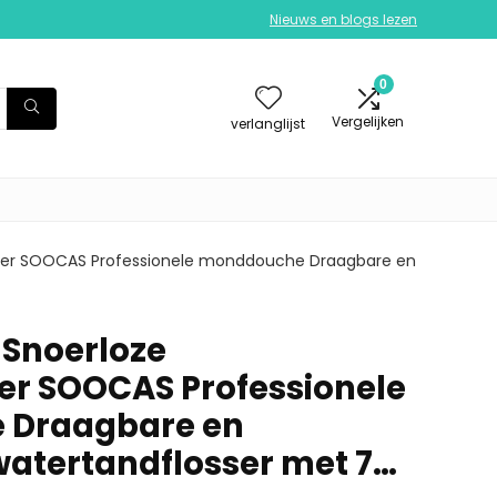
Nieuws en blogs lezen
0
Vergelijken
verlanglijst
iger SOOCAS Professionele monddouche Draagbare en
 Snoerloze
er SOOCAS Professionele
 Draagbare en
atertandflosser met 7…