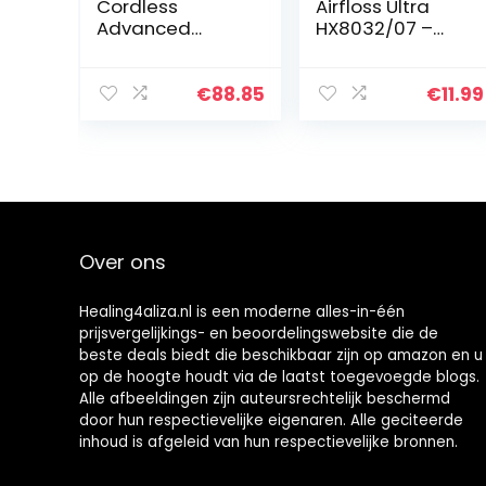
Cordless
Airfloss Ultra
Advanced
HX8032/07 –
Geavanceerde
Vervangend
Waterflosser
mondstuk – 2
met 3
stuks – Zilver
€
88.85
€
11.99
Drukinstellingen,
Apparaat voor
het Verwijderen
van Tandplak…
Over ons
Healing4aliza.nl is een moderne alles-in-één
prijsvergelijkings- en beoordelingswebsite die de
beste deals biedt die beschikbaar zijn op amazon en u
op de hoogte houdt via de laatst toegevoegde blogs.
Alle afbeeldingen zijn auteursrechtelijk beschermd
door hun respectievelijke eigenaren. Alle geciteerde
inhoud is afgeleid van hun respectievelijke bronnen.