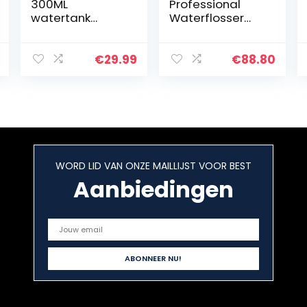
300ML
Professional
watertank
Waterflosser
Monddouche
met 7 Tips en
Elektrisch met 5
Geavanceerde
modi, 5
Drukregelaar
€
29.99
€
88.80
sproeiers,
met 10
professionele
Instellingen,
IPX7
Apparaat voor
waterdichte
het…
USB-oplader…
WORD LID VAN ONZE MAILLIJST VOOR BEST
Aanbiedingen