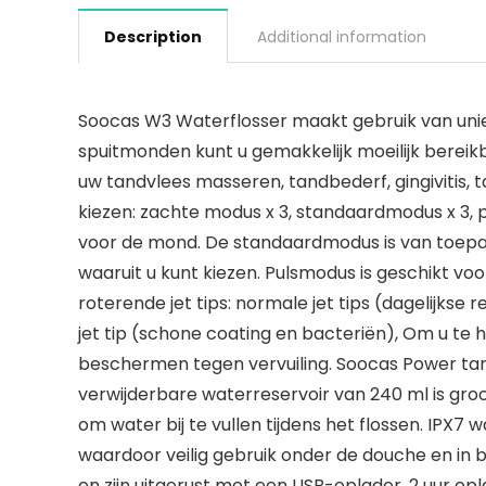
Description
Additional information
Soocas W3 Waterflosser maakt gebruik van uniek
spuitmonden kunt u gemakkelijk moeilijk bereik
uw tandvlees masseren, tandbederf, gingivitis,
kiezen: zachte modus x 3, standaardmodus x 3, 
voor de mond. De standaardmodus is van toepas
waaruit u kunt kiezen. Pulsmodus is geschikt v
roterende jet tips: normale jet tips (dagelijkse
jet tip (schone coating en bacteriën), Om u te 
beschermen tegen vervuiling. Soocas Power tand
verwijderbare waterreservoir van 240 ml is groo
om water bij te vullen tijdens het flossen. IP
waardoor veilig gebruik onder de douche en in b
en zijn uitgerust met een USB-oplader, 2 uur o