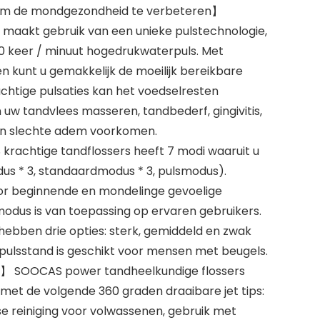
om de mondgezondheid te verbeteren】
maakt gebruik van een unieke pulstechnologie,
00 keer / minuut hogedrukwaterpuls. Met
n kunt u gemakkelijk de moeilijk bereikbare
achtige pulsaties kan het voedselresten
n uw tandvlees masseren, tandbederf, gingivitis,
 en slechte adem voorkomen.
achtige tandflossers heeft 7 modi waaruit u
us * 3, standaardmodus * 3, pulsmodus).
or beginnende en mondelinge gevoelige
dus is van toepassing op ervaren gebruikers.
hebben drie opties: sterk, gemiddeld en zwak
 pulsstand is geschikt voor mensen met beugels.
ip】 SOOCAS power tandheelkundige flossers
et de volgende 360 ​​graden draaibare jet tips:
kse reiniging voor volwassenen, gebruik met