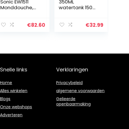
Sonic EW1511
350ML
Monddouche,
watertank 150
Wit
PSI max
Monddouche
Elektrisch met 5
€
82.60
€
32.99
modi, 6
sproeiers,
professionele
IPX7
waterdichte…
Snelle links
Verklaringen
Home
Privacybeleid
Alles winkelen
algemene voorwaarden
Blogs
Gelieerde
openbaarmaking
Onze webshops
Adverteren