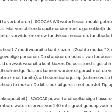
e verbeteren】 SOOCAS W3 waterflosser maakt gebruik 
ls. Met verschillende spuitmonden kunt u gemakkelijk de 
iënter verwijderen en uw tandvlees masseren, tandbederf, 
heeft 7 modi waaruit u kunt kiezen （Zachte modus * 3,
gevoelige personen. De standaardmodus is van toepassin
eld en zwak waaruit u kunt kiezen. De pulsstand is gesch
eelkundige flossers kunnen worden uitgerust met de volg
gebruik met familie), orthodontische jet tip (schone valse
choon te maken. De kit is ook uitgerust met een Jet Ti
nkcapaciteit】 SOOCAS power tandheelkundige flossers-p
mbare waterreservoir van 240 ml is groot genoeg voor he