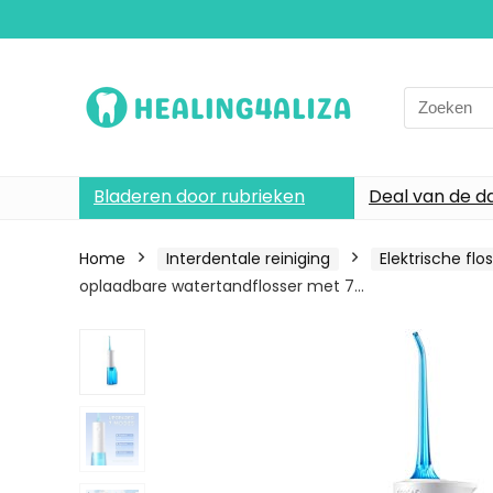
Search
for:
Bladeren door rubrieken
Deal van de d
Home
Interdentale reiniging
Elektrische f
oplaadbare watertandflosser met 7…