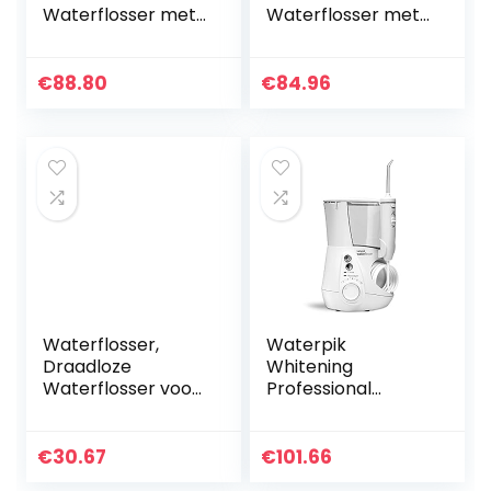
Waterflosser met
Waterflosser met
7 Tips en
7 Tips en
Geavanceerde
Geavanceerde
Drukregelaar met
Drukregelaar met
€
88.80
€
84.96
10 Instellingen,
10 Instellingen,
Apparaat voor
Apparaat voor
het…
het…
Waterflosser,
Waterpik
Draadloze
Whitening
Waterflosser voor
Professional
Tanden 5 Clean
Waterflosser met
Mode w Gravity
Whitening
Ball Dental Floss
Tabletten met
€
30.67
€
101.66
Mondelinge
Mintsmaak,