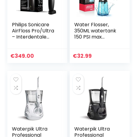
Philips Sonicare
Water Flosser,
AirFloss Pro/Ultra
350ML watertank
– Interdentale
150 PSI max
reiniger (Model
Monddouche
HX8438/03)
Elektrisch met 5
modi, 6 sproeiers,
€
349.00
€
32.99
professionele IPX7
waterdichte…
Waterpik Ultra
Waterpik Ultra
Professional
Professional