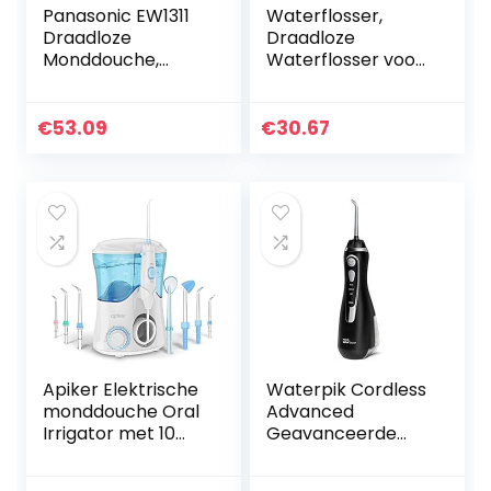
Panasonic EW1311
Waterflosser,
Draadloze
Draadloze
Monddouche,
Waterflosser voor
Mintgroen
Tanden 5 Clean
Mode w Gravity
Ball Dental Floss
€
53.09
€
30.67
Mondelinge
Irrigator 8 Jet…
Apiker Elektrische
Waterpik Cordless
monddouche Oral
Advanced
Irrigator met 10
Geavanceerde
drukinstellingen,
Waterflosser met
600 ml
3 Drukinstellingen,