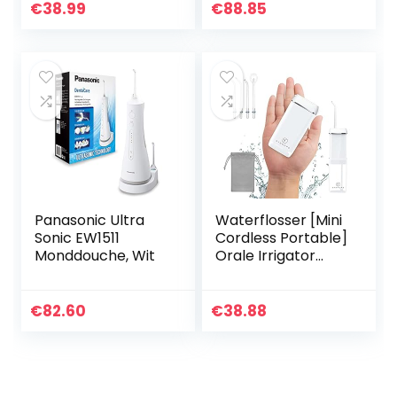
waterreservoir, 8
Apparaat voor het
€
38.99
€
88.85
verschillende
Verwijderen van
functionele…
Tandplak…
Panasonic Ultra
Waterflosser [Mini
Sonic EW1511
Cordless Portable]
Monddouche, Wit
Orale Irrigator
Watertanden
Cleaner Pick,
Telescopische
€
82.60
€
38.88
Watertank, 3 modi
& IPX7…