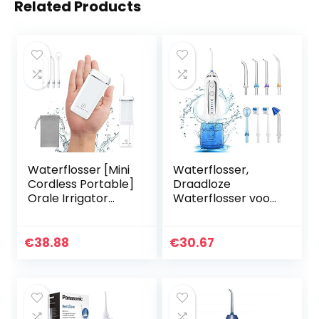
Related Products
Waterflosser [Mini
Waterflosser,
Cordless Portable]
Draadloze
Orale Irrigator
Waterflosser voor
Watertanden
Tanden 5 Clean
Cleaner Pick,
Mode w Gravity
Telescopische
Ball Dental Floss
€
38.88
€
30.67
Watertank, 3 modi
Mondelinge
& IPX7…
Irrigator 8 Jet…