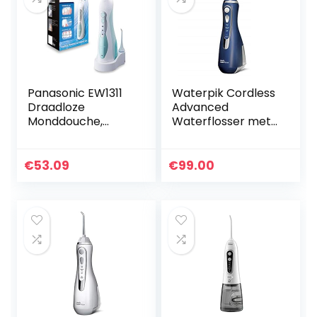
Panasonic EW1311
Waterpik Cordless
Draadloze
Advanced
Monddouche,
Waterflosser met
Mintgroen
3 Drukinstellingen,
Apparaat voor het
Verwijderen van
€
53.09
€
99.00
Tandplak, Ideaal
voor…