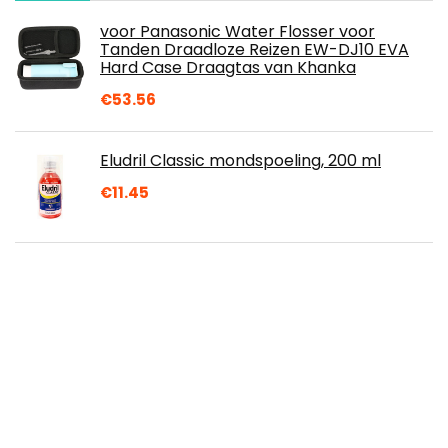
voor Panasonic Water Flosser voor
Tanden Draadloze Reizen EW-DJ10 EVA
Hard Case Draagtas van Khanka
€
53.56
Eludril Classic mondspoeling, 200 ml
€
11.45
Prodent Long Active Nature Elements
Kruidnagel Tandpasta - 12 x 75 ml -
Voordeelverpakking
€
18.75
Panasonic EW1311 Draadloze Monddouche,
Mintgroen