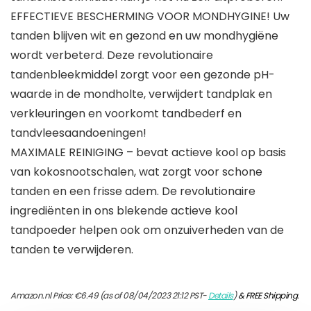
EFFECTIEVE BESCHERMING VOOR MONDHYGINE! Uw
tanden blijven wit en gezond en uw mondhygiëne
wordt verbeterd. Deze revolutionaire
tandenbleekmiddel zorgt voor een gezonde pH-
waarde in de mondholte, verwijdert tandplak en
verkleuringen en voorkomt tandbederf en
tandvleesaandoeningen!
MAXIMALE REINIGING – bevat actieve kool op basis
van kokosnootschalen, wat zorgt voor schone
tanden en een frisse adem. De revolutionaire
ingrediënten in ons blekende actieve kool
tandpoeder helpen ook om onzuiverheden van de
tanden te verwijderen.
Amazon.nl Price:
€
6.49
(as of 08/04/2023 21:12 PST-
Details
)
&
FREE Shipping
.