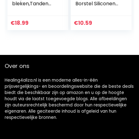
bleken,Tanden
Borstel Siliconen
bleken met snelle
Interdentale
bleekresultaten,Na
Borstel
tuurlijke tanden
Mondhygiëne
€
18.99
€
10.59
bleken,Witte strips
Borstel Tand
met muntsmaak
Cleaning Tool voor
voor gezond
Familie Hotel…
tandvlees en
verfrissende adem
28 PCS
Over ons
Healing4aliza.nl is een moderne alles-in-één
prijsvergelijkings- en beoordelingswebsite die de beste deals
biedt die beschikbaar zijn op amazon en u op de hoogte
houdt via de laatst toegevoegde blogs. Alle afbeeldingen
zijn auteursrechtelijk beschermd door hun respectievelijke
eigenaren. Alle geciteerde inhoud is afgeleid van hun
respectievelijke bronnen.