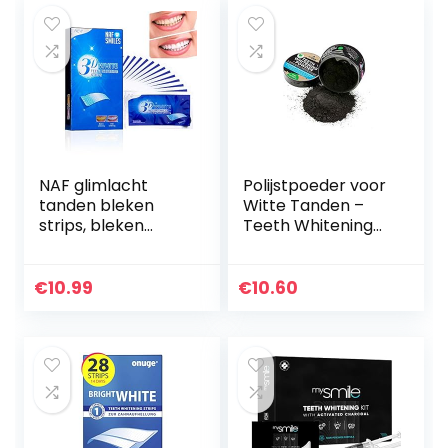
NAF glimlacht
Polijstpoeder voor
tanden bleken
Witte Tanden –
strips, bleken
Teeth Whitening
strips, niet-
Powder – Zwarte
peroxide,
Houtskool
professionele non-
€
10.99
€
10.60
slip, veilig voor
emaille, 3D-wit…