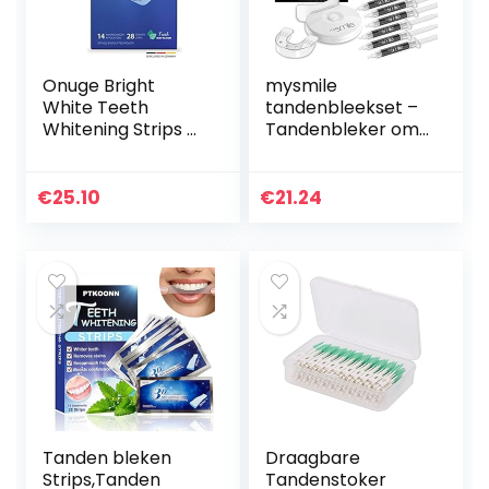
Onuge Bright
mysmile
White Teeth
tandenbleekset –
Whitening Strips –
Tandenbleker om
bleekstrips voor
zelf tanden te
tandbleken –
bleken met
zonder peroxide –
activated
€
25.10
€
21.24
28 strips voor 14
charcoal – Zonder
dagen
peroxide en
verrijkt met…
Tanden bleken
Draagbare
Strips,Tanden
Tandenstoker