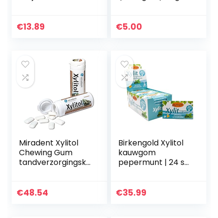
Helder Leerwerk
120g
€
13.89
€
5.00
Miradent Xylitol
Birkengold Xylitol
Chewing Gum
kauwgom
tandverzorgingska
pepermunt | 24 st.
uwgom 30 stuks
blister |
blik kaneel (12 x 30
verzorgingskauwg
g)
om | suikervrij |
€
48.54
€
35.99
hoog xylitolgehalte
van 70…