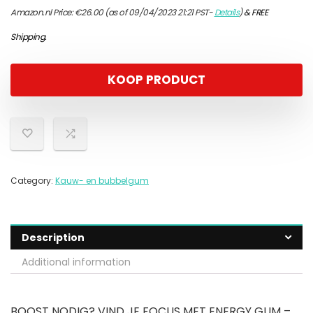
Amazon.nl Price:
€
26.00
(as of 09/04/2023 21:21 PST-
Details
)
&
FREE
Shipping
.
KOOP PRODUCT
Category:
Kauw- en bubbelgum
Description
Additional information
BOOST NODIG? VIND JE FOCUS MET ENERGY GUM –