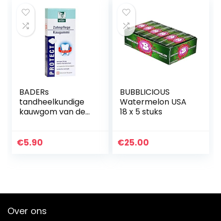
BADERs
BUBBLICIOUS
tandheelkundige
Watermelon USA
kauwgom van de
18 x 5 stuks
apotheek,
suikervrij met 100%
xylitol, 20
€
5.90
€
25.00
kauwgomblokjes
Over ons