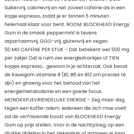
Suikervrij, calorievrij en net zoveel cafeïne als in een
kopje espresso, zodat je er binnen 5 minuten
helemaal klaar voor bent. BOOM. BLOCKHEAD Energy
Gum in de smaak peppermint is tevens
aspartaamvrij, GGO-vrij, glutenvrij en vegan.
50 MG CAFEÏNE PER STUK – Dat betekent wel 500 mg
per zakje! Dat is ruim zes energiedrankjes of TIEN
kopjes espresso… gewoon in je achterzak. Ook bevat
de kauwgom vitamine B (B1, B6 en B12 om precies te
zijn) en ginseng voor het behoud van het
energiemetabolisme en een goede focus.
MONDKAPJEVRIENDELIJKE ENERGIE – Zeg maar dag
tegen een koffie-adem. Iedereen die zich moe voelt
zal de verfrissende boost van BLOCKHEAD Energy
Gum op prijs stellen. Voor in de nachtploeg, op een
drukke afdeling in het ziekenhuis of wanneer je lang