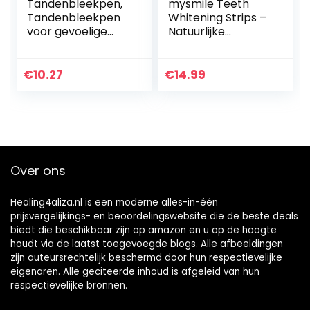
Tandenbleekpen,
mysmile Teeth
Tandenbleekpen
Whitening Strips –
voor gevoelige
Natuurlijke
tanden,
bleekstrips om
Krachtperoxide
thuis tanden te
Tanden bleken
bleken – Peroxide-
€
10.27
€
14.99
Tandenbleken
vrij – 28 strips
Whitener Pen Gel…
Over ons
Healing4aliza.nl is een moderne alles-in-één
prijsvergelijkings- en beoordelingswebsite die de beste deals
biedt die beschikbaar zijn op amazon en u op de hoogte
houdt via de laatst toegevoegde blogs. Alle afbeeldingen
zijn auteursrechtelijk beschermd door hun respectievelijke
eigenaren. Alle geciteerde inhoud is afgeleid van hun
respectievelijke bronnen.