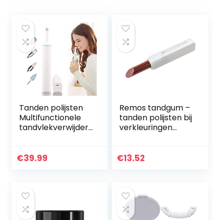
Tanden polijsten
Remos tandgum –
Multifunctionele
tanden polijsten bij
tandvlekverwijder
verkleuringen
aar Gum
veroorzaakt door
Whitening Tooth
tabak, thee, koffie,
Polisher Plaque
wijn
€
39.99
€
13.52
Remover Tool
Tanden bleken…