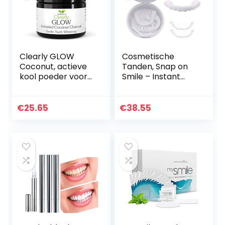
Clearly GLOW
Cosmetische
Coconut, actieve
Tanden, Snap on
kool poeder voor
Smile – Instant
het bleken van
Perfect Smile Clip
tanden | Puur,
on Facings (werk
natuurlijk, food
voor boven- of
€
25.65
€
38.55
grade, niet-ggo,
onderkant) –
gemaakt…
Perfecte…