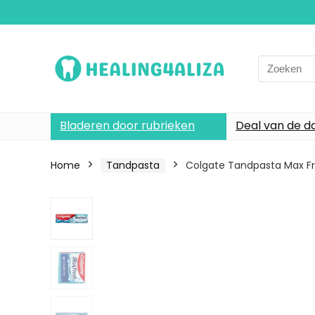
Search
for:
Bladeren door rubrieken
Deal van de d
Home
Tandpasta
Colgate Tandpasta Max Fres