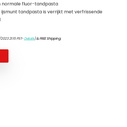
 normale fluor-tandpasta
ijsmunt tandpasta is verrijkt met verfrissende
d
2023 21:15 PST-
Details
)
&
FREE Shipping
.