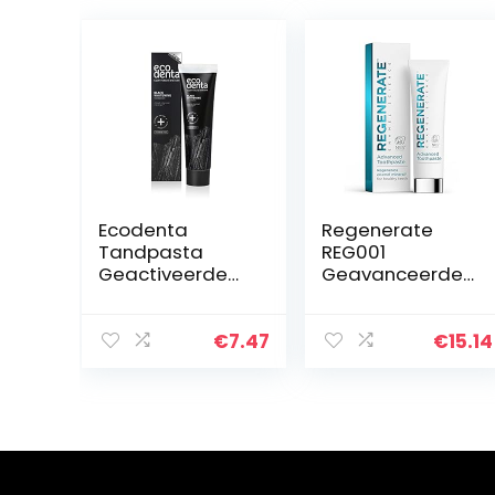
Ecodenta
Regenerate
Tandpasta
REG001
Geactiveerde
Geavanceerde
Houtskool
Tandpasta –
Tanden –
Klinisch
Whitening
bewezen –
€
7.47
€
15.14
Toothpaste
remineraliseert
Activated
het tandglazuur
Charcoal-
voor sterke,
Natuurlijke
gezonde…
Zwarte
Tandplak…