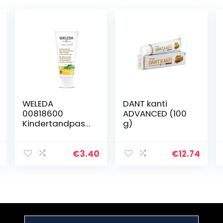
WELEDA
DANT kanti
00818600
ADVANCED (100
Kindertandpast
g)
a, 50 ml
€
3.40
€
12.74