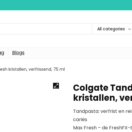
All categories
ag
Blogs
h kristallen, verfrissend, 75 ml
Colgate Tan
kristallen, ve
Tandpasta: verfrist en re
cariës
Max Fresh – de FreshFX-te