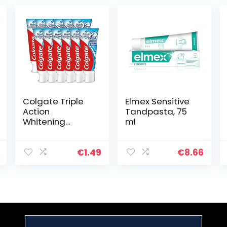
Colgate Triple
Elmex Sensitive
Action
Tandpasta, 75
Whitening
ml
Tandpasta 75ml
€
1.49
€
8.66