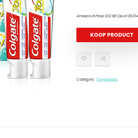
Amazon.nl Price:
€
12.68
(as of 09/04
KOOP PRODUCT
Category:
Tandpasta