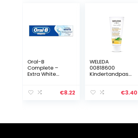
Oral-B
WELEDA
Complete –
00818600
Extra White
Kindertandpast
Tandpasta – 75
a, 50 ml
ml
€
8.22
€
3.40