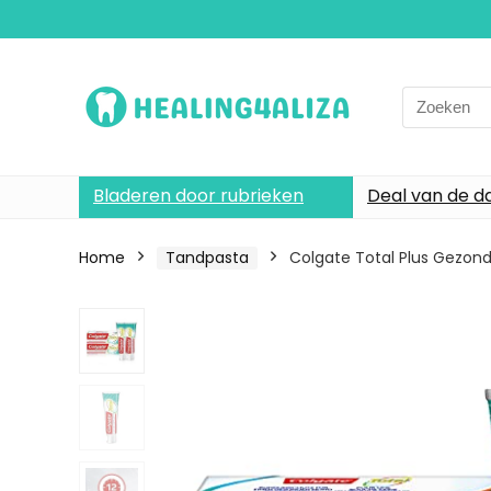
Search
for:
Bladeren door rubrieken
Deal van de d
Home
Tandpasta
Colgate Total Plus Gezond