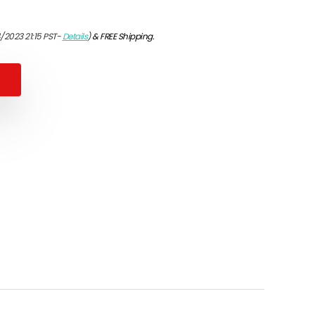
/2023 21:15 PST-
Details
)
&
FREE Shipping
.