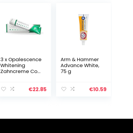
3 x Opalescence
Arm & Hammer
Whitening
Advance White,
Zahncreme Cool
75 g
Mint 133 g (3x
133 g tube)
€
22.85
€
10.59