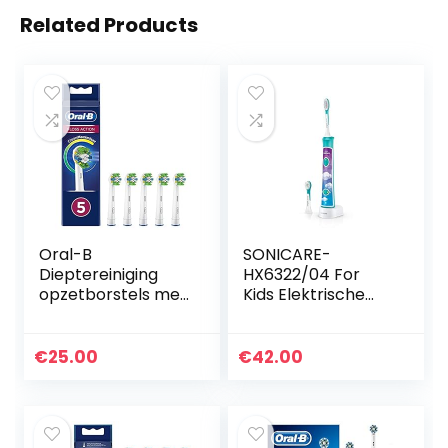
Related Products
Oral-B
SONICARE-
Dieptereiniging
HX6322/04 For
opzetborstels met
Kids Elektrische
CleanMaximiser-
Tandenborstel –
borstelharen voor
Ingebouwde
diepe interdentale
bluetooth – Met
€
25.00
€
42.00
reiniging, 5 stuks
interactieve app –
2 Opzetborstels…