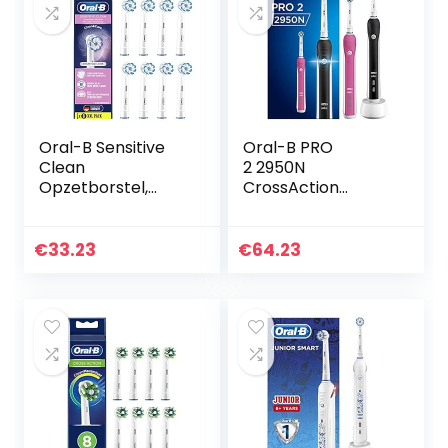
Oral-B Sensitive
Oral-B PRO
Clean
2 2950N
Opzetborstel,
CrossAction
Verpakking Van 8
Elektrische
Stuks
Tandenborstel x2
€
33.23
€
64.23