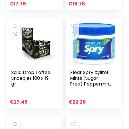
Ø: 13,5 x 8,4 cm,
€
17.79
€
19.76
inhoud: 240 ml.
Saila Drop Toffee
Xlear Spry Xylitol
Snoepjes 100 x 19
Mints (Sugar-
gr
Free) Peppermint
240 count
€
27.49
€
22.26