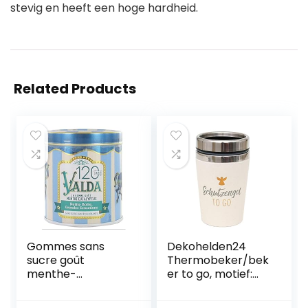
stevig en heeft een hoge hardheid.
Related Products
Gommes sans
Dekohelden24
sucre goût
Thermobeker/bek
menthe-
er to go, motief:
eucalyptus 200g
beschermengel to
go, afmetingen H/