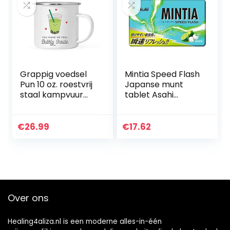
Grappig voedsel
Mintia Speed Flash
Pun 10 oz. roestvrij
Japanse munt
staal kampvuur
tablet Asahi
koffiemok cadeau,
Ninjapo, 5,7 g, 5
je maakt me
stuks
Bubbly binnen,
€
26.99
€
17.62
lichte munt kleur…
Over ons
Healing4aliza.nl is een moderne alles-in-één