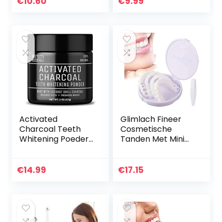
€
10.60
€
9.99
tanden bleken –
Vrij van peroxide…
Activated
Glimlach Fineer
Charcoal Teeth
Cosmetische
Whitening Poeder
Tanden Met Mini
– Actieve Kool
Pincet,Instant
Poeder voor
Veneers
Natural Tanden
Kunstgebit Nep
€
14.99
€
17.15
Bleken met
Tanden Glimlach
Pepermuntsmaak
Mannen En
…
Vrouwen Voor…