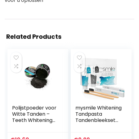
voor u oplossen
Related Products
Polijstpoeder voor
mysmile Whitening
Witte Tanden –
Tandpasta
Teeth Whitening
Tandenbleekset
Powder – Zwarte
met bamboe
Houtskool
tandenborstel –
Natuurlijk thuis